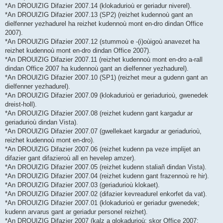
*An DROUIZIG Difazier 2007.14 (klokadurioù er geriadur niverel).
*An DROUIZIG Difazier 2007.13 (SP2) (reizhet kudennoù gant an
dielfenner yezhadurel ha reizhet kudennoù mont en-dro dindan Office
2007).
*An DROUIZIG Difazier 2007.12 (stummoù e -(i)oùigoù anavezet ha
reizhet kudennoù mont en-dro dindan Office 2007).
*An DROUIZIG Difazier 2007.11 (reizhet kudennoù mont en-dro a-rall
dindan Office 2007 ha kudennoù gant an dielfenner yezhadurel).
*An DROUIZIG Difazier 2007.10 (SP1) (reizhet meur a gudenn gant an
dielfenner yezhadurel).
*An DROUIZIG Difazier 2007.09 (klokadurioù er geriadurioù, gwenedek
dreist-holl).
*An DROUIZIG Difazier 2007.08 (reizhet kudenn gant kargadur ar
geriadurioù dindan Vista).
*An DROUIZIG Difazier 2007.07 (gwellekaet kargadur ar geriadurioù,
reizhet kudennoù mont en-dro).
*An DROUIZIG Difazier 2007.06 (reizhet kudenn pa veze implijet an
difazier gant difazieroù all en hevelep amzer).
*An DROUIZIG Difazier 2007.05 (reizhet kudenn staliañ dindan Vista).
*An DROUIZIG Difazier 2007.04 (reizhet kudenn gant frazennoù re hir).
*An DROUIZIG Difazier 2007.03 (geriadurioù klokaet).
*An DROUIZIG Difazier 2007.02 (difazier kevreadurel enkorfet da vat).
*An DROUIZIG Difazier 2007.01 (klokadurioù er geriadur gwenedek;
kudenn arvarus gant ar geriadur personel reizhet).
*An DROUIZIG Difazier 2007 (kalz a glokadurioù; skor Office 2007;