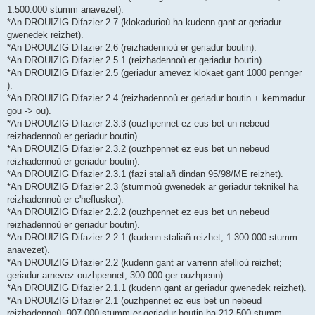
1.500.000 stumm anavezet).
*An DROUIZIG Difazier 2.7 (klokadurioù ha kudenn gant ar geriadur
gwenedek reizhet).
*An DROUIZIG Difazier 2.6 (reizhadennoù er geriadur boutin).
*An DROUIZIG Difazier 2.5.1 (reizhadennoù er geriadur boutin).
*An DROUIZIG Difazier 2.5 (geriadur arnevez klokaet gant 1000 pennger
).
*An DROUIZIG Difazier 2.4 (reizhadennoù er geriadur boutin + kemmadur
gou -> ou).
*An DROUIZIG Difazier 2.3.3 (ouzhpennet ez eus bet un nebeud
reizhadennoù er geriadur boutin).
*An DROUIZIG Difazier 2.3.2 (ouzhpennet ez eus bet un nebeud
reizhadennoù er geriadur boutin).
*An DROUIZIG Difazier 2.3.1 (fazi staliañ dindan 95/98/ME reizhet).
*An DROUIZIG Difazier 2.3 (stummoù gwenedek ar geriadur teknikel ha
reizhadennoù er c'heflusker).
*An DROUIZIG Difazier 2.2.2 (ouzhpennet ez eus bet un nebeud
reizhadennoù er geriadur boutin).
*An DROUIZIG Difazier 2.2.1 (kudenn staliañ reizhet; 1.300.000 stumm
anavezet).
*An DROUIZIG Difazier 2.2 (kudenn gant ar varrenn afellioù reizhet;
geriadur arnevez ouzhpennet; 300.000 ger ouzhpenn).
*An DROUIZIG Difazier 2.1.1 (kudenn gant ar geriadur gwenedek reizhet).
*An DROUIZIG Difazier 2.1 (ouzhpennet ez eus bet un nebeud
reizhadennoù, 907.000 stumm er geriadur boutin ha 212.500 stumm