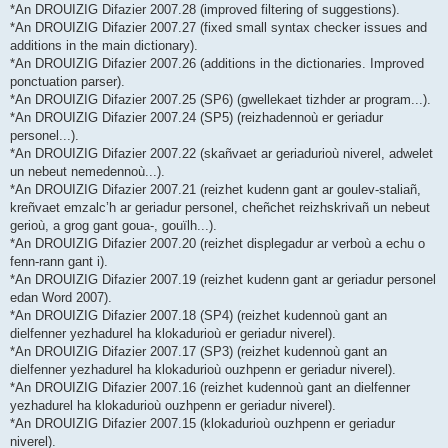
*An DROUIZIG Difazier 2007.28 (improved filtering of suggestions).
*An DROUIZIG Difazier 2007.27 (fixed small syntax checker issues and
additions in the main dictionary).
*An DROUIZIG Difazier 2007.26 (additions in the dictionaries. Improved
ponctuation parser).
*An DROUIZIG Difazier 2007.25 (SP6) (gwellekaet tizhder ar program...).
*An DROUIZIG Difazier 2007.24 (SP5) (reizhadennoù er geriadur
personel...).
*An DROUIZIG Difazier 2007.22 (skañvaet ar geriadurioù niverel, adwelet
un nebeut nemedennoù...).
*An DROUIZIG Difazier 2007.21 (reizhet kudenn gant ar goulev-staliañ,
kreñvaet emzalc’h ar geriadur personel, cheñchet reizhskrivañ un nebeut
gerioù, a grog gant goua-, gouïlh...).
*An DROUIZIG Difazier 2007.20 (reizhet displegadur ar verboù a echu o
fenn-rann gant i).
*An DROUIZIG Difazier 2007.19 (reizhet kudenn gant ar geriadur personel
edan Word 2007).
*An DROUIZIG Difazier 2007.18 (SP4) (reizhet kudennoù gant an
dielfenner yezhadurel ha klokadurioù er geriadur niverel).
*An DROUIZIG Difazier 2007.17 (SP3) (reizhet kudennoù gant an
dielfenner yezhadurel ha klokadurioù ouzhpenn er geriadur niverel).
*An DROUIZIG Difazier 2007.16 (reizhet kudennoù gant an dielfenner
yezhadurel ha klokadurioù ouzhpenn er geriadur niverel).
*An DROUIZIG Difazier 2007.15 (klokadurioù ouzhpenn er geriadur
niverel).