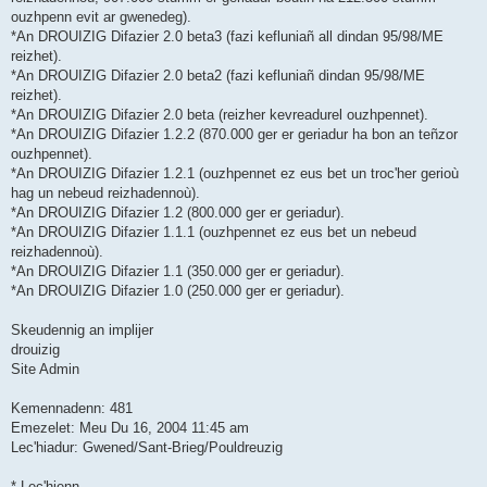
ouzhpenn evit ar gwenedeg).
*An DROUIZIG Difazier 2.0 beta3 (fazi kefluniañ all dindan 95/98/ME
reizhet).
*An DROUIZIG Difazier 2.0 beta2 (fazi kefluniañ dindan 95/98/ME
reizhet).
*An DROUIZIG Difazier 2.0 beta (reizher kevreadurel ouzhpennet).
*An DROUIZIG Difazier 1.2.2 (870.000 ger er geriadur ha bon an teñzor
ouzhpennet).
*An DROUIZIG Difazier 1.2.1 (ouzhpennet ez eus bet un troc'her gerioù
hag un nebeud reizhadennoù).
*An DROUIZIG Difazier 1.2 (800.000 ger er geriadur).
*An DROUIZIG Difazier 1.1.1 (ouzhpennet ez eus bet un nebeud
reizhadennoù).
*An DROUIZIG Difazier 1.1 (350.000 ger er geriadur).
*An DROUIZIG Difazier 1.0 (250.000 ger er geriadur).
Skeudennig an implijer
drouizig
Site Admin
Kemennadenn: 481
Emezelet: Meu Du 16, 2004 11:45 am
Lec'hiadur: Gwened/Sant-Brieg/Pouldreuzig
* Lec'hienn