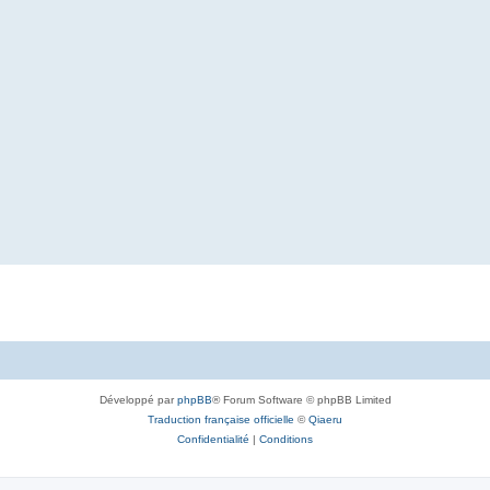
Développé par
phpBB
® Forum Software © phpBB Limited
Traduction française officielle
©
Qiaeru
Confidentialité
|
Conditions