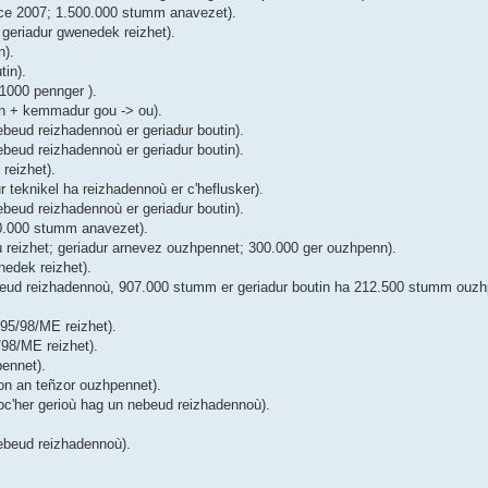
ice 2007; 1.500.000 stumm anavezet).
geriadur gwenedek reizhet).
n).
tin).
1000 pennger ).
in + kemmadur gou -> ou).
beud reizhadennoù er geriadur boutin).
beud reizhadennoù er geriadur boutin).
reizhet).
teknikel ha reizhadennoù er c'heflusker).
beud reizhadennoù er geriadur boutin).
00.000 stumm anavezet).
ù reizhet; geriadur arnevez ouzhpennet; 300.000 ger ouzhpenn).
edek reizhet).
eud reizhadennoù, 907.000 stumm er geriadur boutin ha 212.500 stumm ouzhp
 95/98/ME reizhet).
/98/ME reizhet).
ennet).
on an teñzor ouzhpennet).
oc'her gerioù hag un nebeud reizhadennoù).
ebeud reizhadennoù).