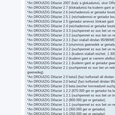
*An DROUIZIG Difazier 2007 (kalz a glokadurioù; skor Off
*An DROUIZIG Difazier 2.7 (klokadurioù ha kudenn gant ar 
*An DROUIZIG Difazier 2.6 (reizhadennoù er geriadur bouti
*An DROUIZIG Difazier 2.5.1 (reizhadennoù er geriadur bou
*An DROUIZIG Difazier 2.5 (geriadur arnevez klokaet gant 
*An DROUIZIG Difazier 2.4 (reizhadennoù er geriadur bout
*An DROUIZIG Difazier 2.3.3 (ouzhpennet ez eus bet un ne
*An DROUIZIG Difazier 2.3.2 (ouzhpennet ez eus bet un ne
*An DROUIZIG Difazier 2.3.1 (fazi staliañ dindan 95/98/ME 
*An DROUIZIG Difazier 2.3 (stummoù gwenedek ar geriadur 
*An DROUIZIG Difazier 2.2.2 (ouzhpennet ez eus bet un ne
*An DROUIZIG Difazier 2.2.1 (kudenn staliañ reizhet; 1.3
*An DROUIZIG Difazier 2.2 (kudenn gant ar varrenn afellio
*An DROUIZIG Difazier 2.1.1 (kudenn gant ar geriadur gwen
*An DROUIZIG Difazier 2.1 (ouzhpennet ez eus bet un neb
gwenedeg).
*An DROUIZIG Difazier 2.0 beta3 (fazi kefluniañ all dindan
*An DROUIZIG Difazier 2.0 beta2 (fazi kefluniañ dindan 95
*An DROUIZIG Difazier 2.0 beta (reizher kevreadurel ouzhp
*An DROUIZIG Difazier 1.2.2 (870.000 ger er geriadur ha b
*An DROUIZIG Difazier 1.2.1 (ouzhpennet ez eus bet un tr
*An DROUIZIG Difazier 1.2 (800.000 ger er geriadur).
*An DROUIZIG Difazier 1.1.1 (ouzhpennet ez eus bet un n
*An DROUIZIG Difazier 1.1 (350.000 ger er geriadur).
*An DROUIZIG Difazier 1.0 (250.000 ger er geriadur).