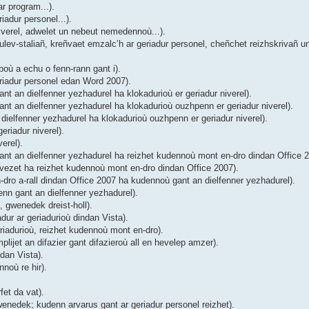
r program...).
adur personel...).
verel, adwelet un nebeut nemedennoù...).
ev-staliañ, kreñvaet emzalc’h ar geriadur personel, cheñchet reizhskrivañ un
où a echu o fenn-rann gant i).
riadur personel edan Word 2007).
 an dielfenner yezhadurel ha klokadurioù er geriadur niverel).
t an dielfenner yezhadurel ha klokadurioù ouzhpenn er geriadur niverel).
ielfenner yezhadurel ha klokadurioù ouzhpenn er geriadur niverel).
riadur niverel).
erel).
nt an dielfenner yezhadurel ha reizhet kudennoù mont en-dro dindan Office 2
ezet ha reizhet kudennoù mont en-dro dindan Office 2007).
ro a-rall dindan Office 2007 ha kudennoù gant an dielfenner yezhadurel).
nn gant an dielfenner yezhadurel).
 gwenedek dreist-holl).
ur ar geriadurioù dindan Vista).
iadurioù, reizhet kudennoù mont en-dro).
ijet an difazier gant difazieroù all en hevelep amzer).
dan Vista).
noù re hir).
et da vat).
enedek; kudenn arvarus gant ar geriadur personel reizhet).