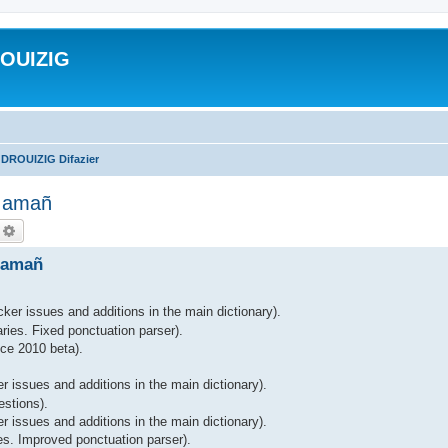
ROUIZIG
 DROUIZIG Difazier
A amañ
echercher
Recherche avancée
 amañ
ker issues and additions in the main dictionary).
ries. Fixed ponctuation parser).
ce 2010 beta).
r issues and additions in the main dictionary).
estions).
 issues and additions in the main dictionary).
es. Improved ponctuation parser).