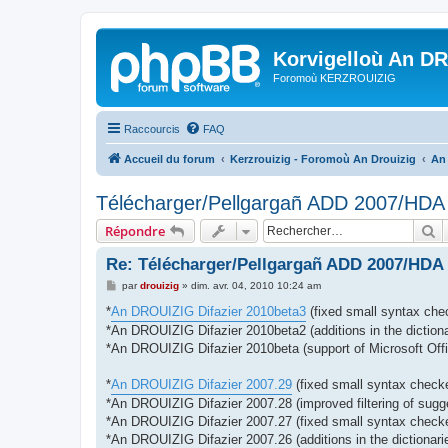
Korvigelloù An D
Foromoù KERZROUIZIG
Raccourcis
FAQ
Accueil du forum
Kerzrouizig - Foromoù An Drouizig
An
Télécharger/Pellgargañ ADD 2007/HD
R
Répondre
Re: Télécharger/Pellgargañ ADD 2007/HDA
M
par
drouizig
»
dim. avr. 04, 2010 10:24 am
e
s
*
An DROUIZIG Difazier 2010beta3
(fixed small syntax chec
s
*An DROUIZIG Difazier 2010beta2 (additions in the dictiona
a
g
*An DROUIZIG Difazier 2010beta (support of Microsoft Offi
e
*
An DROUIZIG Difazier 2007.29
(fixed small syntax checke
*An DROUIZIG Difazier 2007.28 (improved filtering of sugg
*An DROUIZIG Difazier 2007.27 (fixed small syntax checker
*An DROUIZIG Difazier 2007.26 (additions in the dictionari