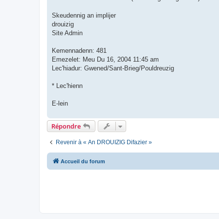
Skeudennig an implijer
drouizig
Site Admin
Kemennadenn: 481
Emezelet: Meu Du 16, 2004 11:45 am
Lec'hiadur: Gwened/Sant-Brieg/Pouldreuzig
* Lec'hienn
E-lein
Répondre
Revenir à « An DROUIZIG Difazier »
Accueil du forum