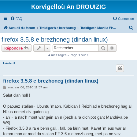
Korvigelloù An DROUIZIG
FAQ
Connexion
R
Accueil du forum
Troidigezh e brezhoneg
Troidigezh Mozilla Firefox ha Mozilla Thunderbird e brezhoneg
e
firefox 3.5.8 e brezhoneg (dindan linux)
c
Rechercher
Recherche 
Répondre
h
4 messages • Page
1
sur
1
e
kristenT
r
c
h
firefox 3.5.8 e brezhoneg (dindan linux)
e
M
mar. avr. 06, 2010 11:57 am
e
r
s
Salut d'an holl !
s
a
g
O paouez stalian~ Ubuntu 'maon. Kabidan ! Reizhiad e brezhoneg hag all.
e
N'eus nemet div gudennig :
- an ~ a nac'h mont war gein an n (pezh a ra dichipot gant Mandriva pe
W$)
- Firefox 3.5.8 a ra e benn gall.. fall, pa lârin mat. Kavet 'm eus war ar
forom-man ar mod da stalian FF 3.6.x e brezhoneg, met pa ne vez