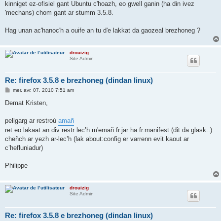
kinniget ez-ofisiel gant Ubuntu c'hoazh, eo gwell ganin (ha din ivez
'mechans) chom gant ar stumm 3.5.8.
Hag unan ac'hanoc'h a ouife an tu d'e lakkat da gaozeal brezhoneg ?
drouizig
Site Admin
Re: firefox 3.5.8 e brezhoneg (dindan linux)
M
mer. avr. 07, 2010 7:51 am
e
s
Demat Kristen,
s
a
g
pellgarg ar restroù
amañ
e
ret eo lakaat an div restr lec’h m'emañ fr.jar ha fr.manifest (dit da glask..)
cheñch ar yezh ar-lec’h (lak about:config er varrenn evit kaout ar
c’hefluniadur)
Philippe
drouizig
Site Admin
Re: firefox 3.5.8 e brezhoneg (dindan linux)