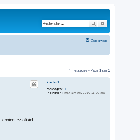
Rechercher
Recherche avancé
Connexion
4 messages • Page
1
sur
1
kristenT
Messages :
1
Inscription :
mar. avr. 06, 2010 11:39 am
kinniget ez-ofisiel