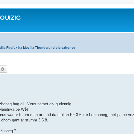
ROUIZIG
illa Firefox ha Mozilla Thunderbird e brezhoneg
echercher
Recherche avancée
honeg hag all. N'eus nemet div gudennig :
 Mandriva pe W$)
 'm eus war ar forom-man ar mod da stalian FF 3.6.x e brezhoneg, met pa ne vez 
) chom gant ar stumm 3.5.8.
rezhoneg ?