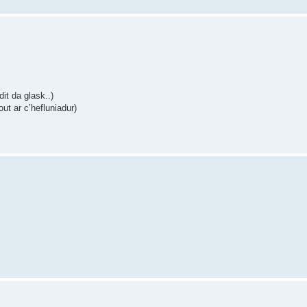
dit da glask..)
ut ar c’hefluniadur)