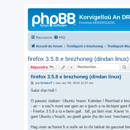
Korvigelloù An D
Foromoù KERZROUIZIG
Raccourcis
FAQ
Accueil du forum
Troidigezh e brezhoneg
Troidigezh Moz
firefox 3.5.8 e brezhoneg (dindan linux)
R
Répondre
firefox 3.5.8 e brezhoneg (dindan linux)
M
par
kristenT
»
mar. avr. 06, 2010 11:57 am
e
s
Salut d'an holl !
s
a
g
O paouez stalian~ Ubuntu 'maon. Kabidan ! Reizhiad e brez
e
- an ~ a nac'h mont war gein an n (pezh a ra dichipot gant
- Firefox 3.5.8 a ra e benn gall.. fall, pa lârin mat. Kavet
gant Ubuntu c'hoazh, eo gwell ganin (ha din ivez 'mechans
Hag unan ac'hanoc'h a ouife an tu d'e lakkat da gaozeal b