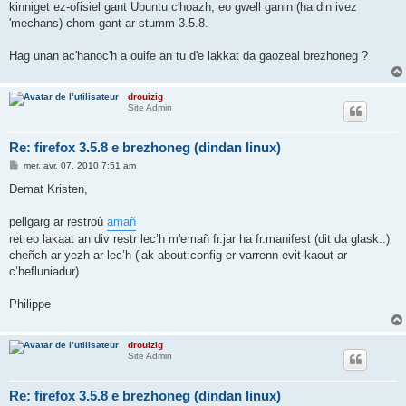
kinniget ez-ofisiel gant Ubuntu c'hoazh, eo gwell ganin (ha din ivez
'mechans) chom gant ar stumm 3.5.8.
Hag unan ac'hanoc'h a ouife an tu d'e lakkat da gaozeal brezhoneg ?
drouizig
Site Admin
Re: firefox 3.5.8 e brezhoneg (dindan linux)
M
mer. avr. 07, 2010 7:51 am
e
s
Demat Kristen,
s
a
g
pellgarg ar restroù
amañ
e
ret eo lakaat an div restr lec’h m'emañ fr.jar ha fr.manifest (dit da glask..)
cheñch ar yezh ar-lec’h (lak about:config er varrenn evit kaout ar
c’hefluniadur)
Philippe
drouizig
Site Admin
Re: firefox 3.5.8 e brezhoneg (dindan linux)