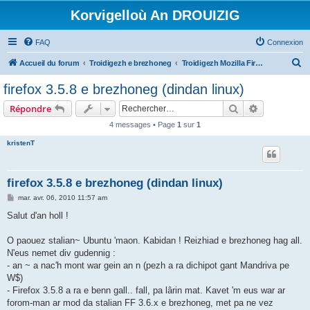
Korvigelloù An DROUIZIG
FAQ
Connexion
R
Accueil du forum
Troidigezh e brezhoneg
Troidigezh Mozilla Firefox ha Mozilla Thunderbird e brezhoneg
e
firefox 3.5.8 e brezhoneg (dindan linux)
c
Rechercher
Recherche 
Répondre
h
4 messages • Page
1
sur
1
e
kristenT
r
c
h
firefox 3.5.8 e brezhoneg (dindan linux)
e
M
mar. avr. 06, 2010 11:57 am
e
r
s
Salut d'an holl !
s
a
g
O paouez stalian~ Ubuntu 'maon. Kabidan ! Reizhiad e brezhoneg hag all.
e
N'eus nemet div gudennig :
- an ~ a nac'h mont war gein an n (pezh a ra dichipot gant Mandriva pe
W$)
- Firefox 3.5.8 a ra e benn gall.. fall, pa lârin mat. Kavet 'm eus war ar
forom-man ar mod da stalian FF 3.6.x e brezhoneg, met pa ne vez