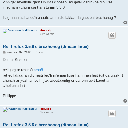
kinniget ez-ofisiel gant Ubuntu c'hoazh, eo gwell ganin (ha din ivez
'mechans) chom gant ar stumm 3.5.8.
Hag unan ac'hanoc'h a ouife an tu d'e lakkat da gaozeal brezhoneg ?
drouizig
Site Admin
Re: firefox 3.5.8 e brezhoneg (dindan linux)
M
mer. avr. 07, 2010 7:51 am
e
s
Demat Kristen,
s
a
g
pellgarg ar restroù
amañ
e
ret eo lakaat an div restr lec’h m'emañ fr.jar ha fr.manifest (dit da glask..)
cheñch ar yezh ar-lec’h (lak about:config er varrenn evit kaout ar
c’hefluniadur)
Philippe
drouizig
Site Admin
Re: firefox 3.5.8 e brezhoneg (dindan linux)