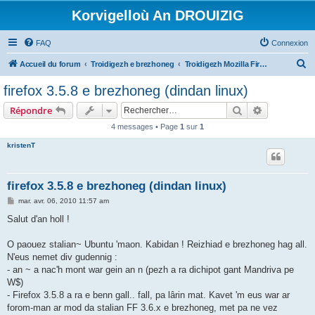
Korvigelloù An DROUIZIG
FAQ
Connexion
R
Accueil du forum
Troidigezh e brezhoneg
Troidigezh Mozilla Firefox ha Mozilla Thunderbird e brezhoneg
e
firefox 3.5.8 e brezhoneg (dindan linux)
c
Rechercher
Recherche 
Répondre
h
4 messages • Page
1
sur
1
e
kristenT
r
c
h
firefox 3.5.8 e brezhoneg (dindan linux)
e
M
mar. avr. 06, 2010 11:57 am
e
r
s
Salut d'an holl !
s
a
g
O paouez stalian~ Ubuntu 'maon. Kabidan ! Reizhiad e brezhoneg hag all.
e
N'eus nemet div gudennig :
- an ~ a nac'h mont war gein an n (pezh a ra dichipot gant Mandriva pe
W$)
- Firefox 3.5.8 a ra e benn gall.. fall, pa lârin mat. Kavet 'm eus war ar
forom-man ar mod da stalian FF 3.6.x e brezhoneg, met pa ne vez