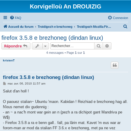
Korvigelloù An DROUIZIG
FAQ
Connexion
R
Accueil du forum
Troidigezh e brezhoneg
Troidigezh Mozilla Firefox ha Mozilla Thunderbird e brezhoneg
e
firefox 3.5.8 e brezhoneg (dindan linux)
c
Rechercher
Recherche 
Répondre
h
4 messages • Page
1
sur
1
e
kristenT
r
c
h
firefox 3.5.8 e brezhoneg (dindan linux)
e
M
mar. avr. 06, 2010 11:57 am
e
r
s
Salut d'an holl !
s
a
g
O paouez stalian~ Ubuntu 'maon. Kabidan ! Reizhiad e brezhoneg hag all.
e
N'eus nemet div gudennig :
- an ~ a nac'h mont war gein an n (pezh a ra dichipot gant Mandriva pe
W$)
- Firefox 3.5.8 a ra e benn gall.. fall, pa lârin mat. Kavet 'm eus war ar
forom-man ar mod da stalian FF 3.6.x e brezhoneg, met pa ne vez