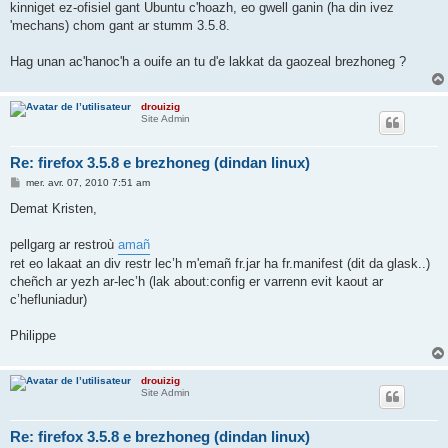
kinniget ez-ofisiel gant Ubuntu c'hoazh, eo gwell ganin (ha din ivez
'mechans) chom gant ar stumm 3.5.8.
Hag unan ac'hanoc'h a ouife an tu d'e lakkat da gaozeal brezhoneg ?
drouizig
Site Admin
Re: firefox 3.5.8 e brezhoneg (dindan linux)
M
mer. avr. 07, 2010 7:51 am
e
s
Demat Kristen,
s
a
g
pellgarg ar restroù
amañ
e
ret eo lakaat an div restr lec’h m'emañ fr.jar ha fr.manifest (dit da glask..)
cheñch ar yezh ar-lec’h (lak about:config er varrenn evit kaout ar
c’hefluniadur)
Philippe
drouizig
Site Admin
Re: firefox 3.5.8 e brezhoneg (dindan linux)