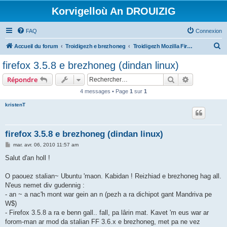
Korvigelloù An DROUIZIG
FAQ
Connexion
R
Accueil du forum
Troidigezh e brezhoneg
Troidigezh Mozilla Firefox ha Mozilla Thunderbird e brezhoneg
e
firefox 3.5.8 e brezhoneg (dindan linux)
c
Rechercher
Recherche 
Répondre
h
4 messages • Page
1
sur
1
e
kristenT
r
c
h
firefox 3.5.8 e brezhoneg (dindan linux)
e
M
mar. avr. 06, 2010 11:57 am
e
r
s
Salut d'an holl !
s
a
g
O paouez stalian~ Ubuntu 'maon. Kabidan ! Reizhiad e brezhoneg hag all.
e
N'eus nemet div gudennig :
- an ~ a nac'h mont war gein an n (pezh a ra dichipot gant Mandriva pe
W$)
- Firefox 3.5.8 a ra e benn gall.. fall, pa lârin mat. Kavet 'm eus war ar
forom-man ar mod da stalian FF 3.6.x e brezhoneg, met pa ne vez