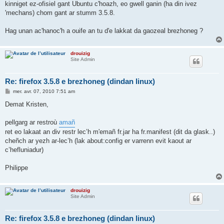
kinniget ez-ofisiel gant Ubuntu c'hoazh, eo gwell ganin (ha din ivez
'mechans) chom gant ar stumm 3.5.8.
Hag unan ac'hanoc'h a ouife an tu d'e lakkat da gaozeal brezhoneg ?
drouizig
Site Admin
Re: firefox 3.5.8 e brezhoneg (dindan linux)
M
mer. avr. 07, 2010 7:51 am
e
s
Demat Kristen,
s
a
g
pellgarg ar restroù
amañ
e
ret eo lakaat an div restr lec’h m'emañ fr.jar ha fr.manifest (dit da glask..)
cheñch ar yezh ar-lec’h (lak about:config er varrenn evit kaout ar
c’hefluniadur)
Philippe
drouizig
Site Admin
Re: firefox 3.5.8 e brezhoneg (dindan linux)