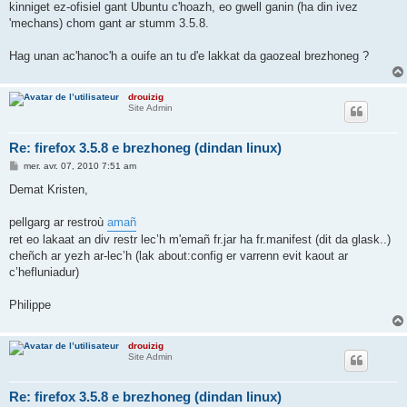
kinniget ez-ofisiel gant Ubuntu c'hoazh, eo gwell ganin (ha din ivez
'mechans) chom gant ar stumm 3.5.8.
Hag unan ac'hanoc'h a ouife an tu d'e lakkat da gaozeal brezhoneg ?
drouizig
Site Admin
Re: firefox 3.5.8 e brezhoneg (dindan linux)
M
mer. avr. 07, 2010 7:51 am
e
s
Demat Kristen,
s
a
g
pellgarg ar restroù
amañ
e
ret eo lakaat an div restr lec’h m'emañ fr.jar ha fr.manifest (dit da glask..)
cheñch ar yezh ar-lec’h (lak about:config er varrenn evit kaout ar
c’hefluniadur)
Philippe
drouizig
Site Admin
Re: firefox 3.5.8 e brezhoneg (dindan linux)