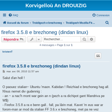
Korvigelloù An DROUIZIG
FAQ
Connexion
R
Accueil du forum
Troidigezh e brezhoneg
Troidigezh Mozilla Firefox ha Mozilla Thunderbird e brezhoneg
e
firefox 3.5.8 e brezhoneg (dindan linux)
c
Rechercher
Recherche 
Répondre
h
4 messages • Page
1
sur
1
e
kristenT
r
c
h
firefox 3.5.8 e brezhoneg (dindan linux)
e
M
mar. avr. 06, 2010 11:57 am
e
r
s
Salut d'an holl !
s
a
g
O paouez stalian~ Ubuntu 'maon. Kabidan ! Reizhiad e brezhoneg hag all.
e
N'eus nemet div gudennig :
- an ~ a nac'h mont war gein an n (pezh a ra dichipot gant Mandriva pe
W$)
- Firefox 3.5.8 a ra e benn gall.. fall, pa lârin mat. Kavet 'm eus war ar
forom-man ar mod da stalian FF 3.6.x e brezhoneg, met pa ne vez