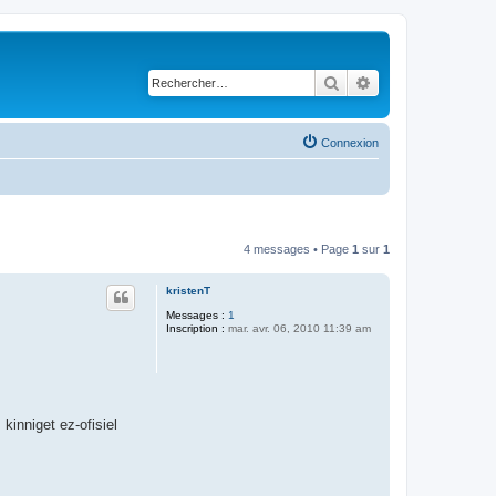
Rechercher
Recherche avancé
Connexion
4 messages • Page
1
sur
1
kristenT
Messages :
1
Inscription :
mar. avr. 06, 2010 11:39 am
kinniget ez-ofisiel