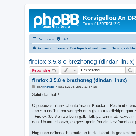
Korvigelloù An D
Foromoù KERZROUIZIG
Raccourcis
FAQ
Accueil du forum
Troidigezh e brezhoneg
Troidigezh Moz
firefox 3.5.8 e brezhoneg (dindan linux)
R
Répondre
firefox 3.5.8 e brezhoneg (dindan linux)
M
par
kristenT
»
mar. avr. 06, 2010 11:57 am
e
s
Salut d'an holl !
s
a
g
O paouez stalian~ Ubuntu 'maon. Kabidan ! Reizhiad e brez
e
- an ~ a nac'h mont war gein an n (pezh a ra dichipot gant
- Firefox 3.5.8 a ra e benn gall.. fall, pa lârin mat. Kavet
gant Ubuntu c'hoazh, eo gwell ganin (ha din ivez 'mechans
Hag unan ac'hanoc'h a ouife an tu d'e lakkat da gaozeal b