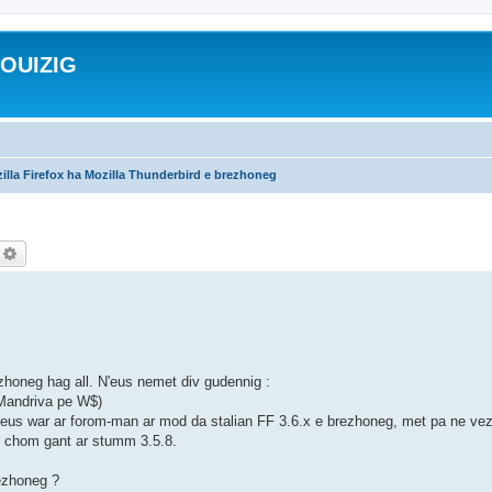
ROUIZIG
illa Firefox ha Mozilla Thunderbird e brezhoneg
echercher
Recherche avancée
honeg hag all. N'eus nemet div gudennig :
 Mandriva pe W$)
 'm eus war ar forom-man ar mod da stalian FF 3.6.x e brezhoneg, met pa ne vez 
) chom gant ar stumm 3.5.8.
rezhoneg ?