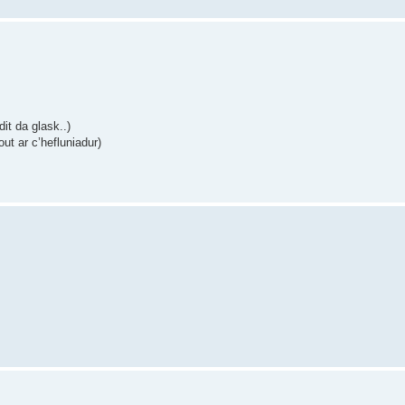
dit da glask..)
ut ar c’hefluniadur)