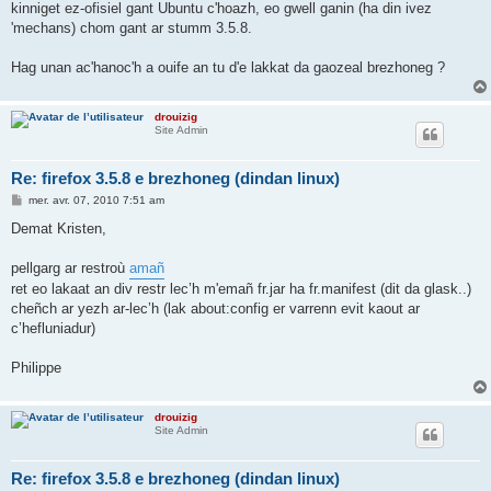
kinniget ez-ofisiel gant Ubuntu c'hoazh, eo gwell ganin (ha din ivez
'mechans) chom gant ar stumm 3.5.8.
Hag unan ac'hanoc'h a ouife an tu d'e lakkat da gaozeal brezhoneg ?
drouizig
Site Admin
Re: firefox 3.5.8 e brezhoneg (dindan linux)
M
mer. avr. 07, 2010 7:51 am
e
s
Demat Kristen,
s
a
g
pellgarg ar restroù
amañ
e
ret eo lakaat an div restr lec’h m'emañ fr.jar ha fr.manifest (dit da glask..)
cheñch ar yezh ar-lec’h (lak about:config er varrenn evit kaout ar
c’hefluniadur)
Philippe
drouizig
Site Admin
Re: firefox 3.5.8 e brezhoneg (dindan linux)