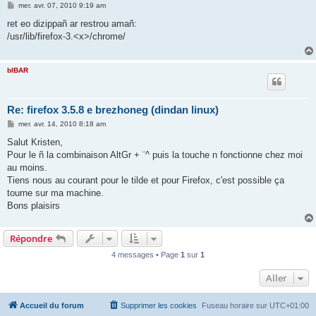
M
mer. avr. 07, 2010 9:19 am
e
s
ret eo dizippañ ar restrou amañ:
s
/usr/lib/firefox-3.<x>/chrome/
a
g
e
bIBAR
Re: firefox 3.5.8 e brezhoneg (dindan linux)
M
mer. avr. 14, 2010 8:18 am
e
s
Salut Kristen,
s
Pour le ñ la combinaison AltGr + ¨^ puis la touche n fonctionne chez moi
a
g
au moins.
e
Tiens nous au courant pour le tilde et pour Firefox, c'est possible ça
tourne sur ma machine.
Bons plaisirs
Répondre
4 messages • Page
1
sur
1
Aller
Accueil du forum
Supprimer les cookies
Fuseau horaire sur
UTC+01:00