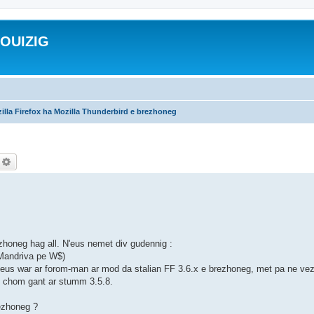
ROUIZIG
illa Firefox ha Mozilla Thunderbird e brezhoneg
echercher
Recherche avancée
honeg hag all. N'eus nemet div gudennig :
 Mandriva pe W$)
 'm eus war ar forom-man ar mod da stalian FF 3.6.x e brezhoneg, met pa ne vez 
) chom gant ar stumm 3.5.8.
rezhoneg ?