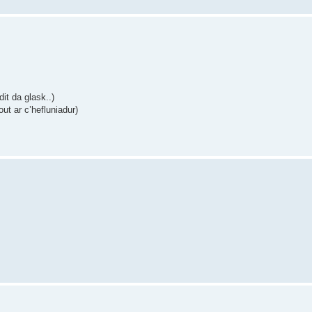
dit da glask..)
ut ar c’hefluniadur)