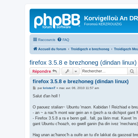
Korvigelloù An D
Foromoù KERZROUIZIG
Raccourcis
FAQ
Accueil du forum
Troidigezh e brezhoneg
Troidigezh Moz
firefox 3.5.8 e brezhoneg (dindan linux)
R
Répondre
firefox 3.5.8 e brezhoneg (dindan linux)
M
par
kristenT
»
mar. avr. 06, 2010 11:57 am
e
s
Salut d'an holl !
s
a
g
O paouez stalian~ Ubuntu 'maon. Kabidan ! Reizhiad e brez
e
- an ~ a nac'h mont war gein an n (pezh a ra dichipot gant
- Firefox 3.5.8 a ra e benn gall.. fall, pa lârin mat. Kavet
gant Ubuntu c'hoazh, eo gwell ganin (ha din ivez 'mechans
Hag unan ac'hanoc'h a ouife an tu d'e lakkat da gaozeal b