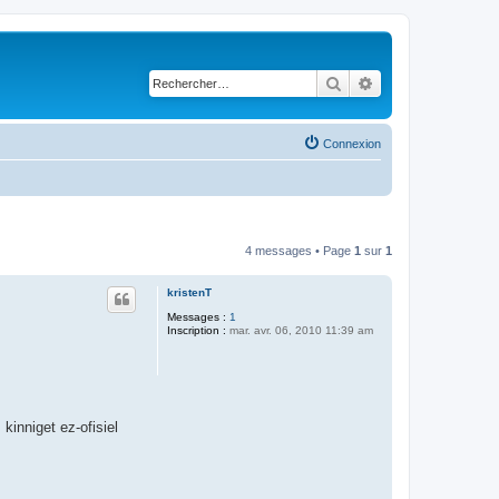
Rechercher
Recherche avancé
Connexion
4 messages • Page
1
sur
1
kristenT
Messages :
1
Inscription :
mar. avr. 06, 2010 11:39 am
kinniget ez-ofisiel