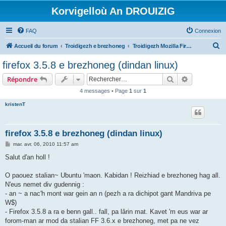
Korvigelloù An DROUIZIG
FAQ
Connexion
R
Accueil du forum
Troidigezh e brezhoneg
Troidigezh Mozilla Firefox ha Mozilla Thunderbird e brezhoneg
e
firefox 3.5.8 e brezhoneg (dindan linux)
c
Rechercher
Recherche 
Répondre
h
4 messages • Page
1
sur
1
e
kristenT
r
c
h
firefox 3.5.8 e brezhoneg (dindan linux)
e
M
mar. avr. 06, 2010 11:57 am
e
r
s
Salut d'an holl !
s
a
g
O paouez stalian~ Ubuntu 'maon. Kabidan ! Reizhiad e brezhoneg hag all.
e
N'eus nemet div gudennig :
- an ~ a nac'h mont war gein an n (pezh a ra dichipot gant Mandriva pe
W$)
- Firefox 3.5.8 a ra e benn gall.. fall, pa lârin mat. Kavet 'm eus war ar
forom-man ar mod da stalian FF 3.6.x e brezhoneg, met pa ne vez