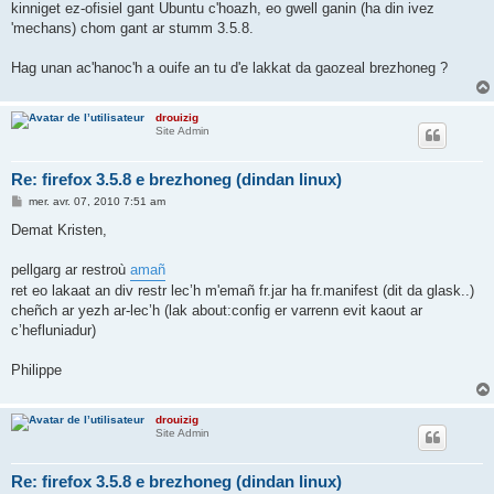
kinniget ez-ofisiel gant Ubuntu c'hoazh, eo gwell ganin (ha din ivez
'mechans) chom gant ar stumm 3.5.8.
Hag unan ac'hanoc'h a ouife an tu d'e lakkat da gaozeal brezhoneg ?
drouizig
Site Admin
Re: firefox 3.5.8 e brezhoneg (dindan linux)
M
mer. avr. 07, 2010 7:51 am
e
s
Demat Kristen,
s
a
g
pellgarg ar restroù
amañ
e
ret eo lakaat an div restr lec’h m'emañ fr.jar ha fr.manifest (dit da glask..)
cheñch ar yezh ar-lec’h (lak about:config er varrenn evit kaout ar
c’hefluniadur)
Philippe
drouizig
Site Admin
Re: firefox 3.5.8 e brezhoneg (dindan linux)