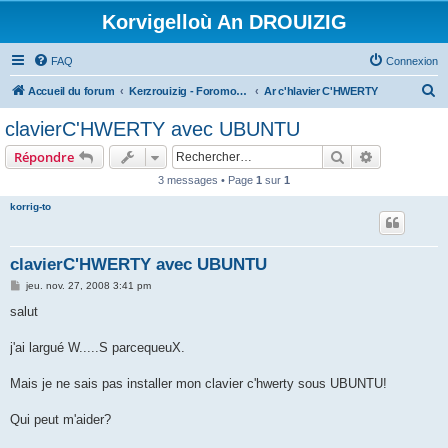
Korvigelloù An DROUIZIG
FAQ
Connexion
R
Accueil du forum
Kerzrouizig - Foromoù An Drouizig
Ar c'hlavier C'HWERTY
e
clavierC'HWERTY avec UBUNTU
c
Rechercher
Recherche 
Répondre
h
3 messages • Page
1
sur
1
e
korrig-to
r
c
h
clavierC'HWERTY avec UBUNTU
e
M
jeu. nov. 27, 2008 3:41 pm
e
r
s
salut
s
a
g
j'ai largué W.....S parcequeuX.
e
Mais je ne sais pas installer mon clavier c'hwerty sous UBUNTU!
Qui peut m'aider?