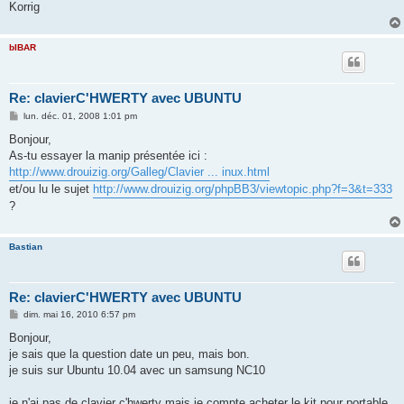
Korrig
bIBAR
Re: clavierC'HWERTY avec UBUNTU
M
lun. déc. 01, 2008 1:01 pm
e
s
Bonjour,
s
As-tu essayer la manip présentée ici :
a
g
http://www.drouizig.org/Galleg/Clavier ... inux.html
e
et/ou lu le sujet
http://www.drouizig.org/phpBB3/viewtopic.php?f=3&t=333
?
Bastian
Re: clavierC'HWERTY avec UBUNTU
M
dim. mai 16, 2010 6:57 pm
e
s
Bonjour,
s
je sais que la question date un peu, mais bon.
a
g
je suis sur Ubuntu 10.04 avec un samsung NC10
e
je n'ai pas de clavier c'hwerty mais je compte acheter le kit pour portable,