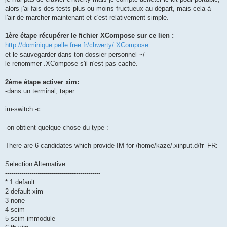
alors j'ai fais des tests plus ou moins fructueux au départ, mais cela à
l'air de marcher maintenant et c'est relativement simple.
1ère étape récupérer le fichier XCompose sur ce lien :
http://dominique.pelle.free.fr/chwerty/.XCompose
et le sauvegarder dans ton dossier personnel ~/
le renommer .XCompose s'il n'est pas caché.
2ème étape activer xim:
-dans un terminal, taper :
im-switch -c
-on obtient quelque chose du type :
There are 6 candidates which provide IM for /home/kaze/.xinput.d/fr_FR:
Selection Alternative
-----------------------------------------------
* 1 default
2 default-xim
3 none
4 scim
5 scim-immodule