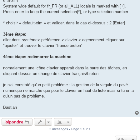
6 th-xim
System wide default for fr_FR (or all_ALL) locale is marked with [+].
Press enter to keep the current selection[*], or type selection number:
* choisir « default-xim » et valider, dans le cas ci-dessus : 2 [Enter]
3ème étape:
aller dans système> préférence > clavier > agencement cliquer sur
"ajouter" et trouver le clavier "france breton"
4ème étape: redémarrer la machine
normalement une icône clavier apparait dans la barre des tâches, en
cliquant dessus on change de clavier français/breton.
je n'ai constaté qu'un petit problème : la gestion de la virgule du pavé
numérique ne marche que pour le clavier en haut de liste mais si tu en a
qu'un pas de problème.
Bastian
Répondre
3 messages • Page
1
sur
1
Aller