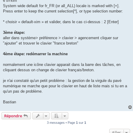
6 th-xim
System wide default for fr_FR (or all_ALL) locale is marked with [+].
Press enter to keep the current selection[*], or type selection number:
* choisir « default-xim » et valider, dans le cas ci-dessus : 2 [Enter]
3ème étape:
aller dans système> préférence > clavier > agencement cliquer sur
"ajouter" et trouver le clavier "france breton"
4ème étape: redémarrer la machine
normalement une icône clavier apparait dans la barre des tâches, en
cliquant dessus on change de clavier français/breton.
je n'ai constaté qu'un petit problème : la gestion de la virgule du pavé
numérique ne marche que pour le clavier en haut de liste mais si tu en a
qu'un pas de problème.
Bastian
Répondre
3 messages • Page
1
sur
1
Aller