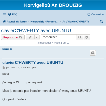
Korvigelloù An DROUIZIG
FAQ
Connexion
R
Accueil du forum
Kerzrouizig - Foromoù An Drouizig
Ar c'hlavier C'HWERTY
e
clavierC'HWERTY avec UBUNTU
c
Rechercher
Recherche 
Répondre
h
3 messages • Page
1
sur
1
e
korrig-to
r
c
h
clavierC'HWERTY avec UBUNTU
e
M
jeu. nov. 27, 2008 3:41 pm
e
r
s
salut
s
a
g
j'ai largué W.....S parcequeuX.
e
Mais je ne sais pas installer mon clavier c'hwerty sous UBUNTU!
Qui peut m'aider?