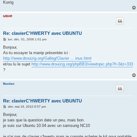
Korrig
bIBAR
Re: clavierC'HWERTY avec UBUNTU
M
lun. déc. 01, 2008 1:01 pm
e
s
Bonjour,
s
As-tu essayer la manip présentée ici :
a
g
http://www.drouizig.org/Galleg/Clavier ... inux.html
e
et/ou lu le sujet
http://www.drouizig.org/phpBB3/viewtopic.php?f=3&t=333
?
Bastian
Re: clavierC'HWERTY avec UBUNTU
M
dim. mai 16, 2010 6:57 pm
e
s
Bonjour,
s
je sais que la question date un peu, mais bon.
a
g
je suis sur Ubuntu 10.04 avec un samsung NC10
e
je n'ai pas de clavier c'hwerty mais je compte acheter le kit pour portable,