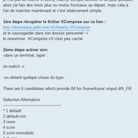
alors j'ai fais des tests plus ou moins fructueux au départ, mais cela à
l'air de marcher maintenant et c'est relativement simple.
1ère étape récupérer le fichier XCompose sur ce lien :
http://dominique.pelle.free.fr/chwerty/.XCompose
et le sauvegarder dans ton dossier personnel ~/
le renommer .XCompose s'il n'est pas caché.
2ème étape activer xim:
-dans un terminal, taper :
im-switch -c
-on obtient quelque chose du type :
There are 6 candidates which provide IM for /home/kaze/.xinput.d/fr_FR:
Selection Alternative
-----------------------------------------------
* 1 default
2 default-xim
3 none
4 scim
5 scim-immodule