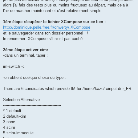
alors j'ai fais des tests plus ou moins fructueux au départ, mais cela à
l'air de marcher maintenant et c'est relativement simple.
1ère étape récupérer le fichier XCompose sur ce lien :
http://dominique.pelle.free.fr/chwerty/.XCompose
et le sauvegarder dans ton dossier personnel ~/
le renommer .XCompose s'il n'est pas caché.
2ème étape activer xim:
-dans un terminal, taper :
im-switch -c
-on obtient quelque chose du type :
There are 6 candidates which provide IM for /home/kaze/.xinput.d/fr_FR:
Selection Alternative
-----------------------------------------------
* 1 default
2 default-xim
3 none
4 scim
5 scim-immodule