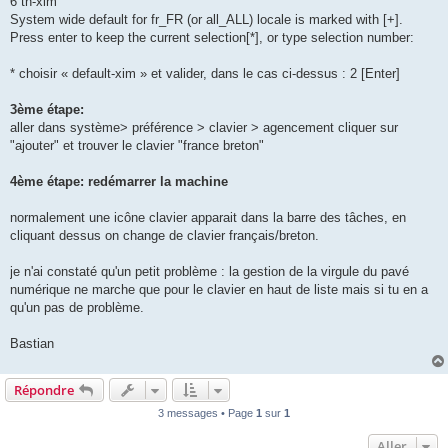
6 th-xim
System wide default for fr_FR (or all_ALL) locale is marked with [+].
Press enter to keep the current selection[*], or type selection number:
* choisir « default-xim » et valider, dans le cas ci-dessus : 2 [Enter]
3ème étape:
aller dans système> préférence > clavier > agencement cliquer sur
"ajouter" et trouver le clavier "france breton"
4ème étape: redémarrer la machine
normalement une icône clavier apparait dans la barre des tâches, en
cliquant dessus on change de clavier français/breton.
je n'ai constaté qu'un petit problème : la gestion de la virgule du pavé
numérique ne marche que pour le clavier en haut de liste mais si tu en a
qu'un pas de problème.
Bastian
Répondre
3 messages • Page
1
sur
1
Aller