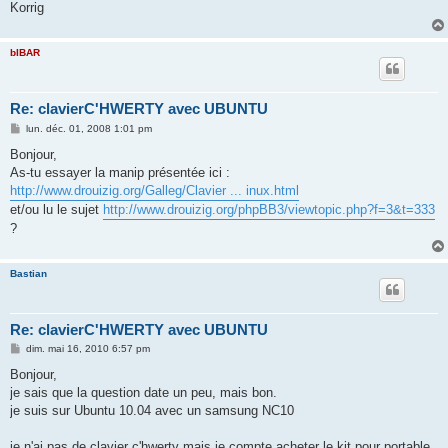
Korrig
bIBAR
Re: clavierC'HWERTY avec UBUNTU
M
lun. déc. 01, 2008 1:01 pm
e
s
Bonjour,
s
As-tu essayer la manip présentée ici :
a
g
http://www.drouizig.org/Galleg/Clavier ... inux.html
e
et/ou lu le sujet
http://www.drouizig.org/phpBB3/viewtopic.php?f=3&t=333
?
Bastian
Re: clavierC'HWERTY avec UBUNTU
M
dim. mai 16, 2010 6:57 pm
e
s
Bonjour,
s
je sais que la question date un peu, mais bon.
a
g
je suis sur Ubuntu 10.04 avec un samsung NC10
e
je n'ai pas de clavier c'hwerty mais je compte acheter le kit pour portable,