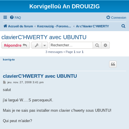
Korvigelloù An DROUIZIG
FAQ
Connexion
R
Accueil du forum
Kerzrouizig - Foromoù An Drouizig
Ar c'hlavier C'HWERTY
e
clavierC'HWERTY avec UBUNTU
c
Rechercher
Recherche 
Répondre
h
3 messages • Page
1
sur
1
e
korrig-to
r
c
h
clavierC'HWERTY avec UBUNTU
e
M
jeu. nov. 27, 2008 3:41 pm
e
r
s
salut
s
a
g
j'ai largué W.....S parcequeuX.
e
Mais je ne sais pas installer mon clavier c'hwerty sous UBUNTU!
Qui peut m'aider?