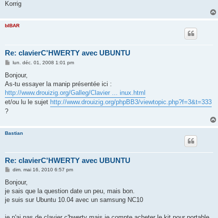
Korrig
bIBAR
Re: clavierC'HWERTY avec UBUNTU
M
lun. déc. 01, 2008 1:01 pm
e
s
Bonjour,
s
As-tu essayer la manip présentée ici :
a
g
http://www.drouizig.org/Galleg/Clavier ... inux.html
e
et/ou lu le sujet
http://www.drouizig.org/phpBB3/viewtopic.php?f=3&t=333
?
Bastian
Re: clavierC'HWERTY avec UBUNTU
M
dim. mai 16, 2010 6:57 pm
e
s
Bonjour,
s
je sais que la question date un peu, mais bon.
a
g
je suis sur Ubuntu 10.04 avec un samsung NC10
e
je n'ai pas de clavier c'hwerty mais je compte acheter le kit pour portable,