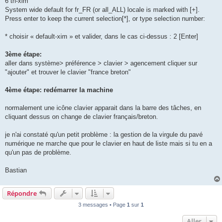
6 th-xim
System wide default for fr_FR (or all_ALL) locale is marked with [+].
Press enter to keep the current selection[*], or type selection number:
* choisir « default-xim » et valider, dans le cas ci-dessus : 2 [Enter]
3ème étape:
aller dans système> préférence > clavier > agencement cliquer sur
"ajouter" et trouver le clavier "france breton"
4ème étape: redémarrer la machine
normalement une icône clavier apparait dans la barre des tâches, en
cliquant dessus on change de clavier français/breton.
je n'ai constaté qu'un petit problème : la gestion de la virgule du pavé
numérique ne marche que pour le clavier en haut de liste mais si tu en a
qu'un pas de problème.
Bastian
Répondre
3 messages • Page
1
sur
1
Aller