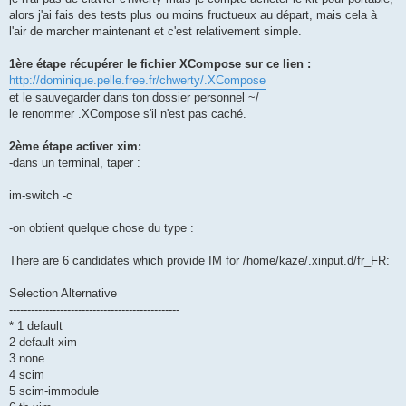
alors j'ai fais des tests plus ou moins fructueux au départ, mais cela à
l'air de marcher maintenant et c'est relativement simple.
1ère étape récupérer le fichier XCompose sur ce lien :
http://dominique.pelle.free.fr/chwerty/.XCompose
et le sauvegarder dans ton dossier personnel ~/
le renommer .XCompose s'il n'est pas caché.
2ème étape activer xim:
-dans un terminal, taper :
im-switch -c
-on obtient quelque chose du type :
There are 6 candidates which provide IM for /home/kaze/.xinput.d/fr_FR:
Selection Alternative
-----------------------------------------------
* 1 default
2 default-xim
3 none
4 scim
5 scim-immodule