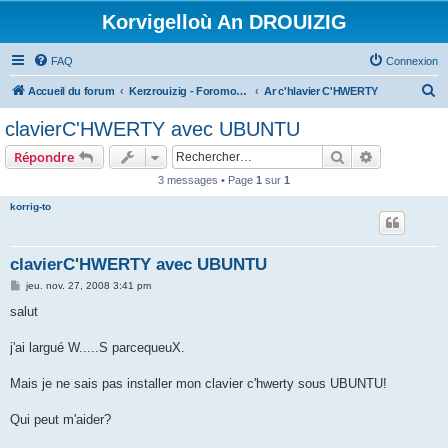
Korvigelloù An DROUIZIG
FAQ
Connexion
R
Accueil du forum
Kerzrouizig - Foromoù An Drouizig
Ar c'hlavier C'HWERTY
e
clavierC'HWERTY avec UBUNTU
c
Rechercher
Recherche 
Répondre
h
3 messages • Page
1
sur
1
e
korrig-to
r
c
h
clavierC'HWERTY avec UBUNTU
e
M
jeu. nov. 27, 2008 3:41 pm
e
r
s
salut
s
a
g
j'ai largué W.....S parcequeuX.
e
Mais je ne sais pas installer mon clavier c'hwerty sous UBUNTU!
Qui peut m'aider?