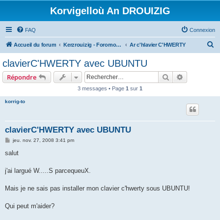
Korvigelloù An DROUIZIG
FAQ
Connexion
R
Accueil du forum
Kerzrouizig - Foromoù An Drouizig
Ar c'hlavier C'HWERTY
e
clavierC'HWERTY avec UBUNTU
c
Rechercher
Recherche 
Répondre
h
3 messages • Page
1
sur
1
e
korrig-to
r
c
h
clavierC'HWERTY avec UBUNTU
e
M
jeu. nov. 27, 2008 3:41 pm
e
r
s
salut
s
a
g
j'ai largué W.....S parcequeuX.
e
Mais je ne sais pas installer mon clavier c'hwerty sous UBUNTU!
Qui peut m'aider?