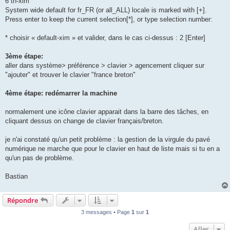
6 th-xim
System wide default for fr_FR (or all_ALL) locale is marked with [+].
Press enter to keep the current selection[*], or type selection number:
* choisir « default-xim » et valider, dans le cas ci-dessus : 2 [Enter]
3ème étape:
aller dans système> préférence > clavier > agencement cliquer sur
"ajouter" et trouver le clavier "france breton"
4ème étape: redémarrer la machine
normalement une icône clavier apparait dans la barre des tâches, en
cliquant dessus on change de clavier français/breton.
je n'ai constaté qu'un petit problème : la gestion de la virgule du pavé
numérique ne marche que pour le clavier en haut de liste mais si tu en a
qu'un pas de problème.
Bastian
Répondre
3 messages • Page
1
sur
1
Aller