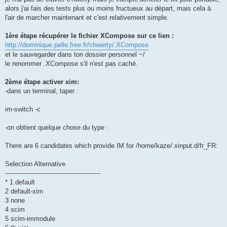
alors j'ai fais des tests plus ou moins fructueux au départ, mais cela à
l'air de marcher maintenant et c'est relativement simple.
1ère étape récupérer le fichier XCompose sur ce lien :
http://dominique.pelle.free.fr/chwerty/.XCompose
et le sauvegarder dans ton dossier personnel ~/
le renommer .XCompose s'il n'est pas caché.
2ème étape activer xim:
-dans un terminal, taper :
im-switch -c
-on obtient quelque chose du type :
There are 6 candidates which provide IM for /home/kaze/.xinput.d/fr_FR:
Selection Alternative
-----------------------------------------------
* 1 default
2 default-xim
3 none
4 scim
5 scim-immodule