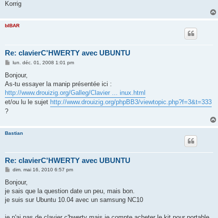
Korrig
bIBAR
Re: clavierC'HWERTY avec UBUNTU
M
lun. déc. 01, 2008 1:01 pm
e
s
Bonjour,
s
As-tu essayer la manip présentée ici :
a
g
http://www.drouizig.org/Galleg/Clavier ... inux.html
e
et/ou lu le sujet
http://www.drouizig.org/phpBB3/viewtopic.php?f=3&t=333
?
Bastian
Re: clavierC'HWERTY avec UBUNTU
M
dim. mai 16, 2010 6:57 pm
e
s
Bonjour,
s
je sais que la question date un peu, mais bon.
a
g
je suis sur Ubuntu 10.04 avec un samsung NC10
e
je n'ai pas de clavier c'hwerty mais je compte acheter le kit pour portable,