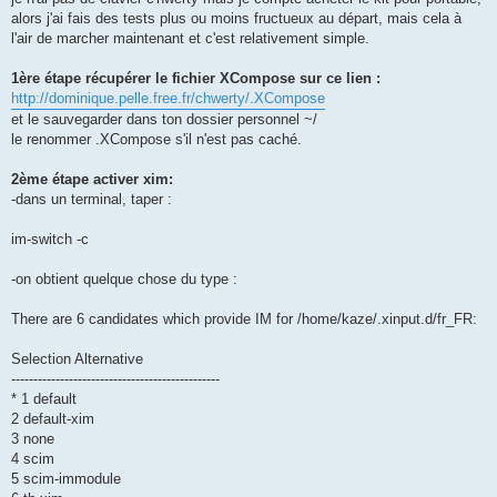
alors j'ai fais des tests plus ou moins fructueux au départ, mais cela à
l'air de marcher maintenant et c'est relativement simple.
1ère étape récupérer le fichier XCompose sur ce lien :
http://dominique.pelle.free.fr/chwerty/.XCompose
et le sauvegarder dans ton dossier personnel ~/
le renommer .XCompose s'il n'est pas caché.
2ème étape activer xim:
-dans un terminal, taper :
im-switch -c
-on obtient quelque chose du type :
There are 6 candidates which provide IM for /home/kaze/.xinput.d/fr_FR:
Selection Alternative
-----------------------------------------------
* 1 default
2 default-xim
3 none
4 scim
5 scim-immodule