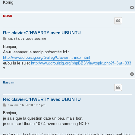
Korrig
bIBAR
Re: clavierC'HWERTY avec UBUNTU
M
lun. déc. 01, 2008 1:01 pm
e
s
Bonjour,
s
As-tu essayer la manip présentée ici :
a
g
http://www.drouizig.org/Galleg/Clavier ... inux.html
e
et/ou lu le sujet
http://www.drouizig.org/phpBB3/viewtopic.php?f=3&t=333
?
Bastian
Re: clavierC'HWERTY avec UBUNTU
M
dim. mai 16, 2010 6:57 pm
e
s
Bonjour,
s
je sais que la question date un peu, mais bon.
a
g
je suis sur Ubuntu 10.04 avec un samsung NC10
e
je n'ai pas de clavier c'hwerty mais je compte acheter le kit pour portable,