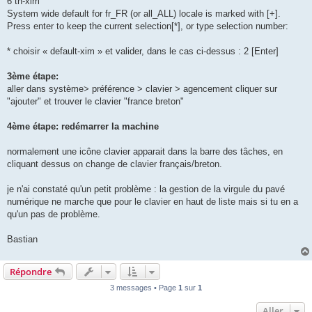
6 th-xim
System wide default for fr_FR (or all_ALL) locale is marked with [+].
Press enter to keep the current selection[*], or type selection number:
* choisir « default-xim » et valider, dans le cas ci-dessus : 2 [Enter]
3ème étape:
aller dans système> préférence > clavier > agencement cliquer sur
"ajouter" et trouver le clavier "france breton"
4ème étape: redémarrer la machine
normalement une icône clavier apparait dans la barre des tâches, en
cliquant dessus on change de clavier français/breton.
je n'ai constaté qu'un petit problème : la gestion de la virgule du pavé
numérique ne marche que pour le clavier en haut de liste mais si tu en a
qu'un pas de problème.
Bastian
Répondre
3 messages • Page
1
sur
1
Aller