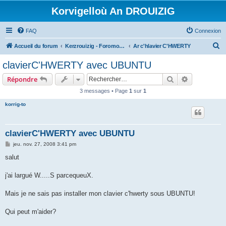
Korvigelloù An DROUIZIG
FAQ
Connexion
R
Accueil du forum
Kerzrouizig - Foromoù An Drouizig
Ar c'hlavier C'HWERTY
e
clavierC'HWERTY avec UBUNTU
c
Rechercher
Recherche 
Répondre
h
3 messages • Page
1
sur
1
e
korrig-to
r
c
h
clavierC'HWERTY avec UBUNTU
e
M
jeu. nov. 27, 2008 3:41 pm
e
r
s
salut
s
a
g
j'ai largué W.....S parcequeuX.
e
Mais je ne sais pas installer mon clavier c'hwerty sous UBUNTU!
Qui peut m'aider?