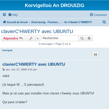
Korvigelloù An DROUIZIG
FAQ
Connexion
R
Accueil du forum
Kerzrouizig - Foromoù An Drouizig
Ar c'hlavier C'HWERTY
e
clavierC'HWERTY avec UBUNTU
c
Rechercher
Recherche 
Répondre
h
3 messages • Page
1
sur
1
e
korrig-to
r
c
h
clavierC'HWERTY avec UBUNTU
e
M
jeu. nov. 27, 2008 3:41 pm
e
r
s
salut
s
a
g
j'ai largué W.....S parcequeuX.
e
Mais je ne sais pas installer mon clavier c'hwerty sous UBUNTU!
Qui peut m'aider?