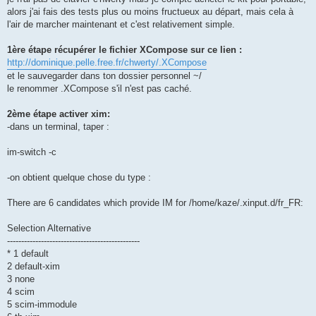
alors j'ai fais des tests plus ou moins fructueux au départ, mais cela à
l'air de marcher maintenant et c'est relativement simple.
1ère étape récupérer le fichier XCompose sur ce lien :
http://dominique.pelle.free.fr/chwerty/.XCompose
et le sauvegarder dans ton dossier personnel ~/
le renommer .XCompose s'il n'est pas caché.
2ème étape activer xim:
-dans un terminal, taper :
im-switch -c
-on obtient quelque chose du type :
There are 6 candidates which provide IM for /home/kaze/.xinput.d/fr_FR:
Selection Alternative
-----------------------------------------------
* 1 default
2 default-xim
3 none
4 scim
5 scim-immodule