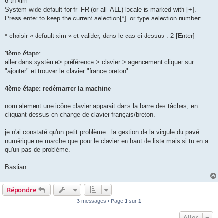
6 th-xim
System wide default for fr_FR (or all_ALL) locale is marked with [+].
Press enter to keep the current selection[*], or type selection number:
* choisir « default-xim » et valider, dans le cas ci-dessus : 2 [Enter]
3ème étape:
aller dans système> préférence > clavier > agencement cliquer sur
"ajouter" et trouver le clavier "france breton"
4ème étape: redémarrer la machine
normalement une icône clavier apparait dans la barre des tâches, en
cliquant dessus on change de clavier français/breton.
je n'ai constaté qu'un petit problème : la gestion de la virgule du pavé
numérique ne marche que pour le clavier en haut de liste mais si tu en a
qu'un pas de problème.
Bastian
Répondre
3 messages • Page
1
sur
1
Aller