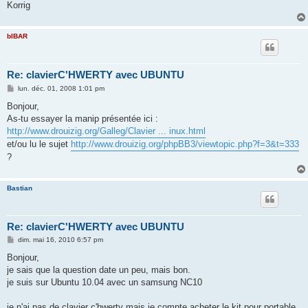
Korrig
bIBAR
Re: clavierC'HWERTY avec UBUNTU
M
lun. déc. 01, 2008 1:01 pm
e
s
Bonjour,
s
As-tu essayer la manip présentée ici :
a
g
http://www.drouizig.org/Galleg/Clavier ... inux.html
e
et/ou lu le sujet
http://www.drouizig.org/phpBB3/viewtopic.php?f=3&t=333
?
Bastian
Re: clavierC'HWERTY avec UBUNTU
M
dim. mai 16, 2010 6:57 pm
e
s
Bonjour,
s
je sais que la question date un peu, mais bon.
a
g
je suis sur Ubuntu 10.04 avec un samsung NC10
e
je n'ai pas de clavier c'hwerty mais je compte acheter le kit pour portable,