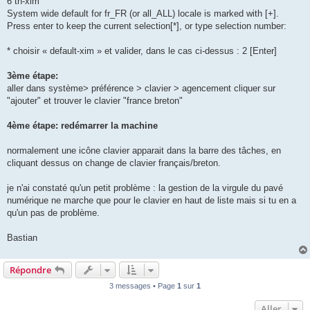
6 th-xim
System wide default for fr_FR (or all_ALL) locale is marked with [+].
Press enter to keep the current selection[*], or type selection number:
* choisir « default-xim » et valider, dans le cas ci-dessus : 2 [Enter]
3ème étape:
aller dans système> préférence > clavier > agencement cliquer sur
"ajouter" et trouver le clavier "france breton"
4ème étape: redémarrer la machine
normalement une icône clavier apparait dans la barre des tâches, en
cliquant dessus on change de clavier français/breton.
je n'ai constaté qu'un petit problème : la gestion de la virgule du pavé
numérique ne marche que pour le clavier en haut de liste mais si tu en a
qu'un pas de problème.
Bastian
Répondre
3 messages • Page
1
sur
1
Aller