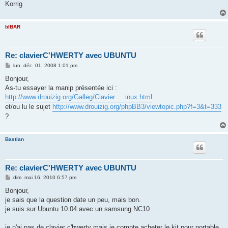
Korrig
bIBAR
Re: clavierC'HWERTY avec UBUNTU
M
lun. déc. 01, 2008 1:01 pm
e
s
Bonjour,
s
As-tu essayer la manip présentée ici :
a
g
http://www.drouizig.org/Galleg/Clavier ... inux.html
e
et/ou lu le sujet
http://www.drouizig.org/phpBB3/viewtopic.php?f=3&t=333
?
Bastian
Re: clavierC'HWERTY avec UBUNTU
M
dim. mai 16, 2010 6:57 pm
e
s
Bonjour,
s
je sais que la question date un peu, mais bon.
a
g
je suis sur Ubuntu 10.04 avec un samsung NC10
e
je n'ai pas de clavier c'hwerty mais je compte acheter le kit pour portable,