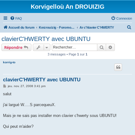
Korvigelloù An DROUIZIG
FAQ
Connexion
R
Accueil du forum
Kerzrouizig - Foromoù An Drouizig
Ar c'hlavier C'HWERTY
e
clavierC'HWERTY avec UBUNTU
c
Rechercher
Recherche 
Répondre
h
3 messages • Page
1
sur
1
e
korrig-to
r
c
h
clavierC'HWERTY avec UBUNTU
e
M
jeu. nov. 27, 2008 3:41 pm
e
r
s
salut
s
a
g
j'ai largué W.....S parcequeuX.
e
Mais je ne sais pas installer mon clavier c'hwerty sous UBUNTU!
Qui peut m'aider?