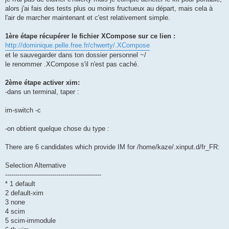
alors j'ai fais des tests plus ou moins fructueux au départ, mais cela à
l'air de marcher maintenant et c'est relativement simple.
1ère étape récupérer le fichier XCompose sur ce lien :
http://dominique.pelle.free.fr/chwerty/.XCompose
et le sauvegarder dans ton dossier personnel ~/
le renommer .XCompose s'il n'est pas caché.
2ème étape activer xim:
-dans un terminal, taper :
im-switch -c
-on obtient quelque chose du type :
There are 6 candidates which provide IM for /home/kaze/.xinput.d/fr_FR:
Selection Alternative
-----------------------------------------------
* 1 default
2 default-xim
3 none
4 scim
5 scim-immodule