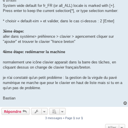
6 th-xim
System wide default for fr_FR (or all_ALL) locale is marked with [+].
Press enter to keep the current selection[*], or type selection number:
* choisir « default-xim » et valider, dans le cas ci-dessus : 2 [Enter]
3ème étape:
aller dans système> préférence > clavier > agencement cliquer sur
"ajouter" et trouver le clavier "france breton"
4ème étape: redémarrer la machine
normalement une icône clavier apparait dans la barre des tâches, en
cliquant dessus on change de clavier français/breton.
je n'ai constaté qu'un petit problème : la gestion de la virgule du pavé
numérique ne marche que pour le clavier en haut de liste mais si tu en a
qu'un pas de problème.
Bastian
Répondre
3 messages • Page
1
sur
1
Aller