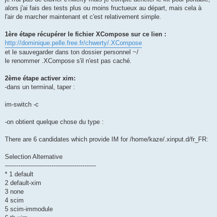
alors j'ai fais des tests plus ou moins fructueux au départ, mais cela à
l'air de marcher maintenant et c'est relativement simple.
1ère étape récupérer le fichier XCompose sur ce lien :
http://dominique.pelle.free.fr/chwerty/.XCompose
et le sauvegarder dans ton dossier personnel ~/
le renommer .XCompose s'il n'est pas caché.
2ème étape activer xim:
-dans un terminal, taper :
im-switch -c
-on obtient quelque chose du type :
There are 6 candidates which provide IM for /home/kaze/.xinput.d/fr_FR:
Selection Alternative
-----------------------------------------------
* 1 default
2 default-xim
3 none
4 scim
5 scim-immodule