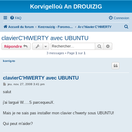
Korvigelloù An DROUIZIG
FAQ
Connexion
R
Accueil du forum
Kerzrouizig - Foromoù An Drouizig
Ar c'hlavier C'HWERTY
e
clavierC'HWERTY avec UBUNTU
c
Rechercher
Recherche 
Répondre
h
3 messages • Page
1
sur
1
e
korrig-to
r
c
h
clavierC'HWERTY avec UBUNTU
e
M
jeu. nov. 27, 2008 3:41 pm
e
r
s
salut
s
a
g
j'ai largué W.....S parcequeuX.
e
Mais je ne sais pas installer mon clavier c'hwerty sous UBUNTU!
Qui peut m'aider?