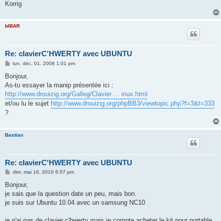
Korrig
bIBAR
Re: clavierC'HWERTY avec UBUNTU
M
lun. déc. 01, 2008 1:01 pm
e
s
Bonjour,
s
As-tu essayer la manip présentée ici :
a
g
http://www.drouizig.org/Galleg/Clavier ... inux.html
e
et/ou lu le sujet
http://www.drouizig.org/phpBB3/viewtopic.php?f=3&t=333
?
Bastian
Re: clavierC'HWERTY avec UBUNTU
M
dim. mai 16, 2010 6:57 pm
e
s
Bonjour,
s
je sais que la question date un peu, mais bon.
a
g
je suis sur Ubuntu 10.04 avec un samsung NC10
e
je n'ai pas de clavier c'hwerty mais je compte acheter le kit pour portable,