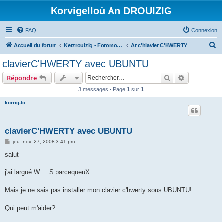
Korvigelloù An DROUIZIG
FAQ
Connexion
R
Accueil du forum
Kerzrouizig - Foromoù An Drouizig
Ar c'hlavier C'HWERTY
e
clavierC'HWERTY avec UBUNTU
c
Rechercher
Recherche 
Répondre
h
3 messages • Page
1
sur
1
e
korrig-to
r
c
h
clavierC'HWERTY avec UBUNTU
e
M
jeu. nov. 27, 2008 3:41 pm
e
r
s
salut
s
a
g
j'ai largué W.....S parcequeuX.
e
Mais je ne sais pas installer mon clavier c'hwerty sous UBUNTU!
Qui peut m'aider?