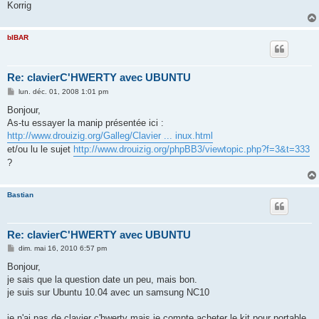
Korrig
bIBAR
Re: clavierC'HWERTY avec UBUNTU
M
lun. déc. 01, 2008 1:01 pm
e
s
Bonjour,
s
As-tu essayer la manip présentée ici :
a
g
http://www.drouizig.org/Galleg/Clavier ... inux.html
e
et/ou lu le sujet
http://www.drouizig.org/phpBB3/viewtopic.php?f=3&t=333
?
Bastian
Re: clavierC'HWERTY avec UBUNTU
M
dim. mai 16, 2010 6:57 pm
e
s
Bonjour,
s
je sais que la question date un peu, mais bon.
a
g
je suis sur Ubuntu 10.04 avec un samsung NC10
e
je n'ai pas de clavier c'hwerty mais je compte acheter le kit pour portable,