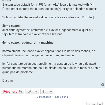
6 th-xim
System wide default for fr_FR (or all_ALL) locale is marked with [+].
Press enter to keep the current selection[*], or type selection number:
* choisir « default-xim » et valider, dans le cas ci-dessus : 2 [Enter]
3ème étape:
aller dans système> préférence > clavier > agencement cliquer sur
"ajouter" et trouver le clavier "france breton"
4ème étape: redémarrer la machine
normalement une icône clavier apparait dans la barre des tâches, en
cliquant dessus on change de clavier français/breton.
je n'ai constaté qu'un petit problème : la gestion de la virgule du pavé
numérique ne marche que pour le clavier en haut de liste mais si tu en a
qu'un pas de problème.
Bastian
Répondre
3 messages • Page
1
sur
1
Aller