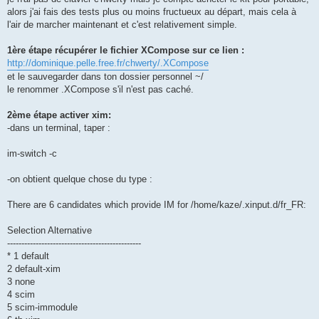
alors j'ai fais des tests plus ou moins fructueux au départ, mais cela à
l'air de marcher maintenant et c'est relativement simple.
1ère étape récupérer le fichier XCompose sur ce lien :
http://dominique.pelle.free.fr/chwerty/.XCompose
et le sauvegarder dans ton dossier personnel ~/
le renommer .XCompose s'il n'est pas caché.
2ème étape activer xim:
-dans un terminal, taper :
im-switch -c
-on obtient quelque chose du type :
There are 6 candidates which provide IM for /home/kaze/.xinput.d/fr_FR:
Selection Alternative
-----------------------------------------------
* 1 default
2 default-xim
3 none
4 scim
5 scim-immodule