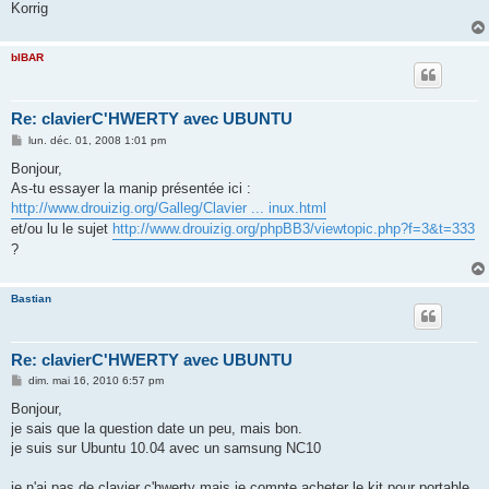
Korrig
bIBAR
Re: clavierC'HWERTY avec UBUNTU
M
lun. déc. 01, 2008 1:01 pm
e
s
Bonjour,
s
As-tu essayer la manip présentée ici :
a
g
http://www.drouizig.org/Galleg/Clavier ... inux.html
e
et/ou lu le sujet
http://www.drouizig.org/phpBB3/viewtopic.php?f=3&t=333
?
Bastian
Re: clavierC'HWERTY avec UBUNTU
M
dim. mai 16, 2010 6:57 pm
e
s
Bonjour,
s
je sais que la question date un peu, mais bon.
a
g
je suis sur Ubuntu 10.04 avec un samsung NC10
e
je n'ai pas de clavier c'hwerty mais je compte acheter le kit pour portable,