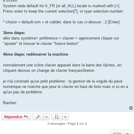
6 th-xim
System wide default for fr_FR (or all_ALL) locale is marked with [+].
Press enter to keep the current selection[*], or type selection number:
* choisir « default-xim » et valider, dans le cas ci-dessus : 2 [Enter]
3ème étape:
aller dans système> préférence > clavier > agencement cliquer sur
"ajouter" et trouver le clavier "france breton"
4ème étape: redémarrer la machine
normalement une icône clavier apparait dans la barre des tâches, en
cliquant dessus on change de clavier français/breton.
je n'ai constaté qu'un petit problème : la gestion de la virgule du pavé
numérique ne marche que pour le clavier en haut de liste mais si tu en a
qu'un pas de problème.
Bastian
Répondre
3 messages • Page
1
sur
1
Aller