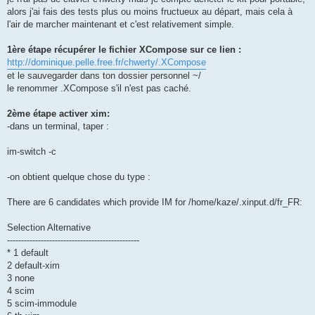
alors j'ai fais des tests plus ou moins fructueux au départ, mais cela à
l'air de marcher maintenant et c'est relativement simple.
1ère étape récupérer le fichier XCompose sur ce lien :
http://dominique.pelle.free.fr/chwerty/.XCompose
et le sauvegarder dans ton dossier personnel ~/
le renommer .XCompose s'il n'est pas caché.
2ème étape activer xim:
-dans un terminal, taper :
im-switch -c
-on obtient quelque chose du type :
There are 6 candidates which provide IM for /home/kaze/.xinput.d/fr_FR:
Selection Alternative
-----------------------------------------------
* 1 default
2 default-xim
3 none
4 scim
5 scim-immodule