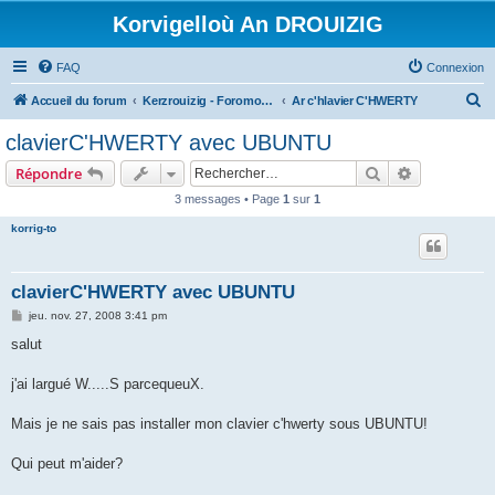
Korvigelloù An DROUIZIG
FAQ
Connexion
R
Accueil du forum
Kerzrouizig - Foromoù An Drouizig
Ar c'hlavier C'HWERTY
e
clavierC'HWERTY avec UBUNTU
c
Rechercher
Recherche 
Répondre
h
3 messages • Page
1
sur
1
e
korrig-to
r
c
h
clavierC'HWERTY avec UBUNTU
e
M
jeu. nov. 27, 2008 3:41 pm
e
r
s
salut
s
a
g
j'ai largué W.....S parcequeuX.
e
Mais je ne sais pas installer mon clavier c'hwerty sous UBUNTU!
Qui peut m'aider?