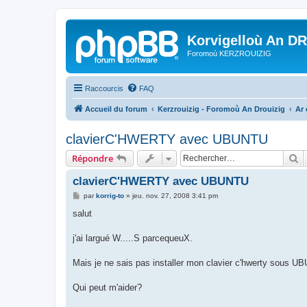
Korvigelloù An D
Foromoù KERZROUIZIG
Raccourcis
FAQ
Accueil du forum
Kerzrouizig - Foromoù An Drouizig
Ar
clavierC'HWERTY avec UBUNTU
R
Répondre
clavierC'HWERTY avec UBUNTU
M
par
korrig-to
»
jeu. nov. 27, 2008 3:41 pm
e
s
salut
s
a
g
j'ai largué W.....S parcequeuX.
e
Mais je ne sais pas installer mon clavier c'hwerty sous U
Qui peut m'aider?