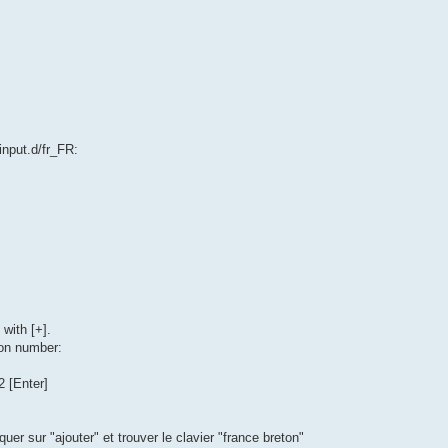
input.d/fr_FR:
with [+].
ion number:
2 [Enter]
er sur "ajouter" et trouver le clavier "france breton"