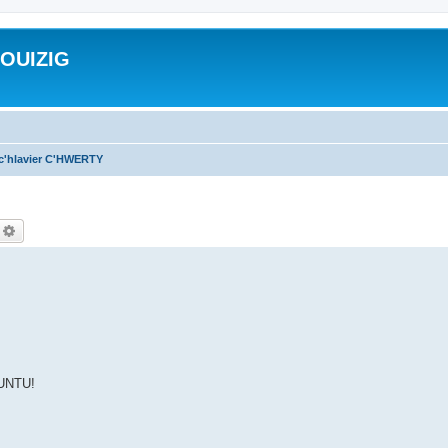
ROUIZIG
 c'hlavier C'HWERTY
echercher
Recherche avancée
BUNTU!