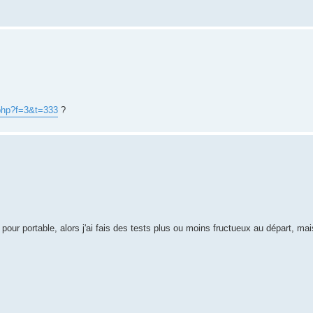
.php?f=3&t=333
?
 pour portable, alors j'ai fais des tests plus ou moins fructueux au départ, mais