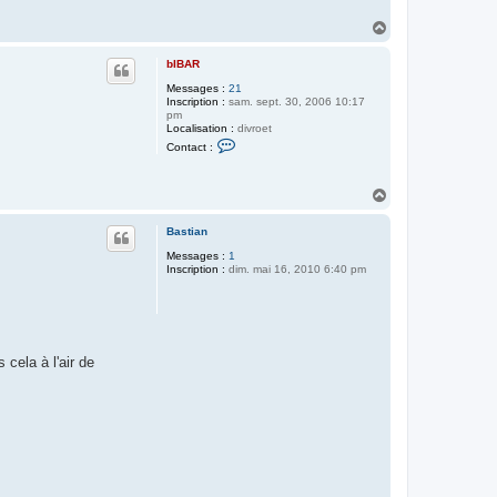
H
a
u
bIBAR
t
Messages :
21
Inscription :
sam. sept. 30, 2006 10:17
pm
Localisation :
divroet
C
Contact :
o
n
t
H
a
c
a
t
u
Bastian
e
t
r
Messages :
1
b
Inscription :
dim. mai 16, 2010 6:40 pm
I
B
A
R
 cela à l'air de