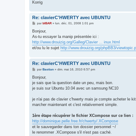
Korrig
Re: clavierC'HWERTY avec UBUNTU
M
par
bIBAR
»
lun. déc. 01, 2008 1:01 pm
e
s
Bonjour,
s
As-tu essayer la manip présentée ici :
a
g
http://www.drouizig.org/Galleg/Clavier ... inux.html
e
et/ou lu le sujet
http://www.drouizig.org/phpBB3/viewtopic
Re: clavierC'HWERTY avec UBUNTU
M
par
Bastian
»
dim. mai 16, 2010 6:57 pm
e
s
Bonjour,
s
je sais que la question date un peu, mais bon.
a
g
je suis sur Ubuntu 10.04 avec un samsung NC10
e
je n'ai pas de clavier c'hwerty mais je compte acheter le kit
marcher maintenant et c'est relativement simple.
1ère étape récupérer le fichier XCompose sur ce lien :
http://dominique.pelle.free.fr/chwerty/.XCompose
et le sauvegarder dans ton dossier personnel ~/
le renommer .XCompose s'il n'est pas caché.