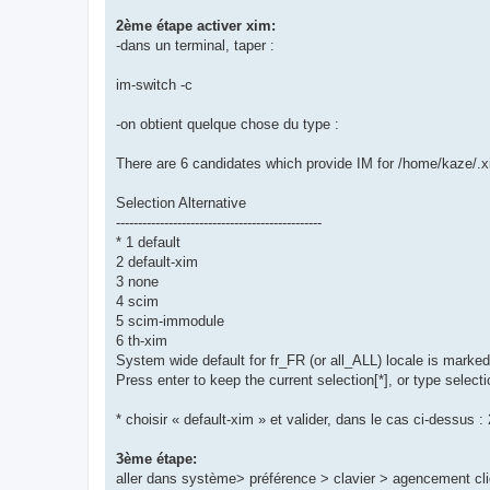
2ème étape activer xim:
-dans un terminal, taper :
im-switch -c
-on obtient quelque chose du type :
There are 6 candidates which provide IM for /home/kaze/.x
Selection Alternative
-----------------------------------------------
* 1 default
2 default-xim
3 none
4 scim
5 scim-immodule
6 th-xim
System wide default for fr_FR (or all_ALL) locale is marked 
Press enter to keep the current selection[*], or type select
* choisir « default-xim » et valider, dans le cas ci-dessus : 
3ème étape:
aller dans système> préférence > clavier > agencement cliqu