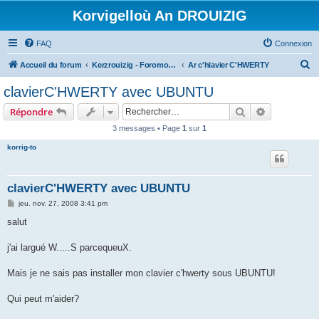
Korvigelloù An DROUIZIG
FAQ
Connexion
R
Accueil du forum
Kerzrouizig - Foromoù An Drouizig
Ar c'hlavier C'HWERTY
e
clavierC'HWERTY avec UBUNTU
c
Rechercher
Recherche 
Répondre
h
3 messages • Page
1
sur
1
e
korrig-to
r
c
h
clavierC'HWERTY avec UBUNTU
e
M
jeu. nov. 27, 2008 3:41 pm
e
r
s
salut
s
a
g
j'ai largué W.....S parcequeuX.
e
Mais je ne sais pas installer mon clavier c'hwerty sous UBUNTU!
Qui peut m'aider?