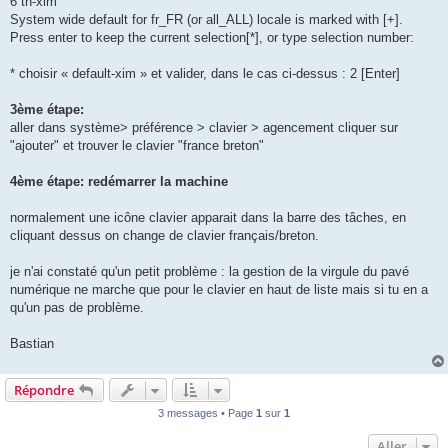
6 th-xim
System wide default for fr_FR (or all_ALL) locale is marked with [+].
Press enter to keep the current selection[*], or type selection number:
* choisir « default-xim » et valider, dans le cas ci-dessus : 2 [Enter]
3ème étape:
aller dans système> préférence > clavier > agencement cliquer sur
"ajouter" et trouver le clavier "france breton"
4ème étape: redémarrer la machine
normalement une icône clavier apparait dans la barre des tâches, en
cliquant dessus on change de clavier français/breton.
je n'ai constaté qu'un petit problème : la gestion de la virgule du pavé
numérique ne marche que pour le clavier en haut de liste mais si tu en a
qu'un pas de problème.
Bastian
Répondre
3 messages • Page
1
sur
1
Aller