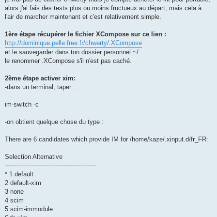
alors j'ai fais des tests plus ou moins fructueux au départ, mais cela à
l'air de marcher maintenant et c'est relativement simple.
1ère étape récupérer le fichier XCompose sur ce lien :
http://dominique.pelle.free.fr/chwerty/.XCompose
et le sauvegarder dans ton dossier personnel ~/
le renommer .XCompose s'il n'est pas caché.
2ème étape activer xim:
-dans un terminal, taper :
im-switch -c
-on obtient quelque chose du type :
There are 6 candidates which provide IM for /home/kaze/.xinput.d/fr_FR:
Selection Alternative
-----------------------------------------------
* 1 default
2 default-xim
3 none
4 scim
5 scim-immodule