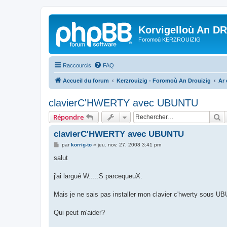
Korvigelloù An D
Foromoù KERZROUIZIG
Raccourcis
FAQ
Accueil du forum
Kerzrouizig - Foromoù An Drouizig
Ar
clavierC'HWERTY avec UBUNTU
R
Répondre
clavierC'HWERTY avec UBUNTU
M
par
korrig-to
»
jeu. nov. 27, 2008 3:41 pm
e
s
salut
s
a
g
j'ai largué W.....S parcequeuX.
e
Mais je ne sais pas installer mon clavier c'hwerty sous U
Qui peut m'aider?