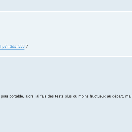
.php?f=3&t=333
?
 pour portable, alors j'ai fais des tests plus ou moins fructueux au départ, mais