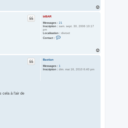
H
a
u
bIBAR
t
Messages :
21
Inscription :
sam. sept. 30, 2006 10:17
pm
Localisation :
divroet
C
Contact :
o
n
t
H
a
c
a
t
u
Bastian
e
t
r
Messages :
1
b
Inscription :
dim. mai 16, 2010 6:40 pm
I
B
A
R
 cela à l'air de