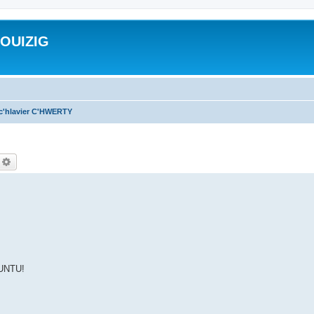
ROUIZIG
 c'hlavier C'HWERTY
echercher
Recherche avancée
BUNTU!