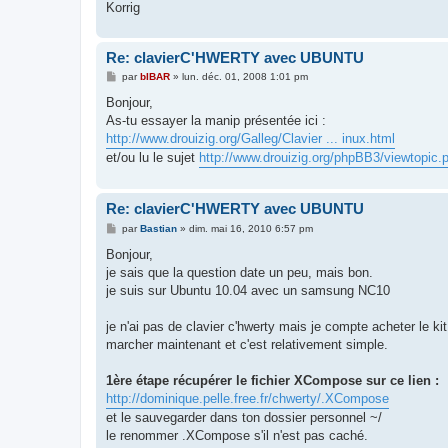
Korrig
Re: clavierC'HWERTY avec UBUNTU
M
par
bIBAR
»
lun. déc. 01, 2008 1:01 pm
e
s
Bonjour,
s
As-tu essayer la manip présentée ici :
a
g
http://www.drouizig.org/Galleg/Clavier ... inux.html
e
et/ou lu le sujet
http://www.drouizig.org/phpBB3/viewtopic
Re: clavierC'HWERTY avec UBUNTU
M
par
Bastian
»
dim. mai 16, 2010 6:57 pm
e
s
Bonjour,
s
je sais que la question date un peu, mais bon.
a
g
je suis sur Ubuntu 10.04 avec un samsung NC10
e
je n'ai pas de clavier c'hwerty mais je compte acheter le kit
marcher maintenant et c'est relativement simple.
1ère étape récupérer le fichier XCompose sur ce lien :
http://dominique.pelle.free.fr/chwerty/.XCompose
et le sauvegarder dans ton dossier personnel ~/
le renommer .XCompose s'il n'est pas caché.