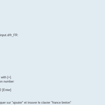
input.d/fr_FR:
with [+].
ion number:
2 [Enter]
er sur "ajouter" et trouver le clavier "france breton"