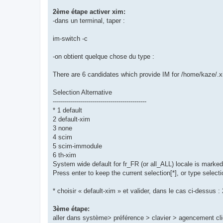
2ème étape activer xim:
-dans un terminal, taper :
im-switch -c
-on obtient quelque chose du type :
There are 6 candidates which provide IM for /home/kaze/.x
Selection Alternative
-----------------------------------------------
* 1 default
2 default-xim
3 none
4 scim
5 scim-immodule
6 th-xim
System wide default for fr_FR (or all_ALL) locale is marked 
Press enter to keep the current selection[*], or type select
* choisir « default-xim » et valider, dans le cas ci-dessus : 
3ème étape:
aller dans système> préférence > clavier > agencement cliqu