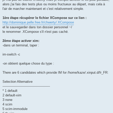
alors j'ai fais des tests plus ou moins fructueux au départ, mais cela à
l'air de marcher maintenant et c'est relativement simple.
1ère étape récupérer le fichier XCompose sur ce lien :
http://dominique.pelle.free.fr/chwerty/.XCompose
et le sauvegarder dans ton dossier personnel ~/
le renommer .XCompose s'il n'est pas caché.
2ème étape activer xim:
-dans un terminal, taper :
im-switch -c
-on obtient quelque chose du type :
There are 6 candidates which provide IM for /home/kaze/.xinput.d/fr_FR:
Selection Alternative
-----------------------------------------------
* 1 default
2 default-xim
3 none
4 scim
5 scim-immodule