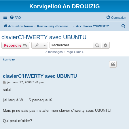
Korvigelloù An DROUIZIG
FAQ
Connexion
R
Accueil du forum
Kerzrouizig - Foromoù An Drouizig
Ar c'hlavier C'HWERTY
e
clavierC'HWERTY avec UBUNTU
c
Rechercher
Recherche 
Répondre
h
3 messages • Page
1
sur
1
e
korrig-to
r
c
h
clavierC'HWERTY avec UBUNTU
e
M
jeu. nov. 27, 2008 3:41 pm
e
r
s
salut
s
a
g
j'ai largué W.....S parcequeuX.
e
Mais je ne sais pas installer mon clavier c'hwerty sous UBUNTU!
Qui peut m'aider?