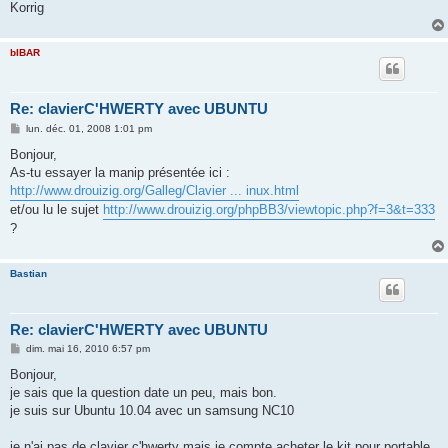
Korrig
bIBAR
Re: clavierC'HWERTY avec UBUNTU
M
lun. déc. 01, 2008 1:01 pm
e
s
Bonjour,
s
As-tu essayer la manip présentée ici :
a
g
http://www.drouizig.org/Galleg/Clavier ... inux.html
e
et/ou lu le sujet
http://www.drouizig.org/phpBB3/viewtopic.php?f=3&t=333
?
Bastian
Re: clavierC'HWERTY avec UBUNTU
M
dim. mai 16, 2010 6:57 pm
e
s
Bonjour,
s
je sais que la question date un peu, mais bon.
a
g
je suis sur Ubuntu 10.04 avec un samsung NC10
e
je n'ai pas de clavier c'hwerty mais je compte acheter le kit pour portable,