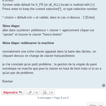
6 th-xim
System wide default for fr_FR (or all_ALL) locale is marked with [+].
Press enter to keep the current selection[*], or type selection number:
* choisir « default-xim » et valider, dans le cas ci-dessus : 2 [Enter]
3ème étape:
aller dans système> préférence > clavier > agencement cliquer sur
"ajouter" et trouver le clavier "france breton"
4ème étape: redémarrer la machine
normalement une icône clavier apparait dans la barre des tâches, en
cliquant dessus on change de clavier français/breton.
je n'ai constaté qu'un petit problème : la gestion de la virgule du pavé
numérique ne marche que pour le clavier en haut de liste mais si tu en a
qu'un pas de problème.
Bastian
Répondre
3 messages • Page
1
sur
1
Aller