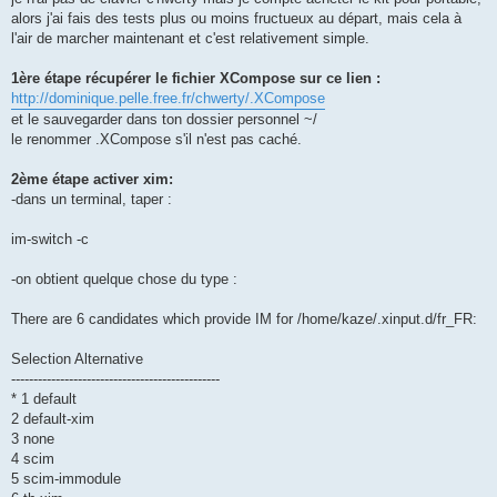
alors j'ai fais des tests plus ou moins fructueux au départ, mais cela à
l'air de marcher maintenant et c'est relativement simple.
1ère étape récupérer le fichier XCompose sur ce lien :
http://dominique.pelle.free.fr/chwerty/.XCompose
et le sauvegarder dans ton dossier personnel ~/
le renommer .XCompose s'il n'est pas caché.
2ème étape activer xim:
-dans un terminal, taper :
im-switch -c
-on obtient quelque chose du type :
There are 6 candidates which provide IM for /home/kaze/.xinput.d/fr_FR:
Selection Alternative
-----------------------------------------------
* 1 default
2 default-xim
3 none
4 scim
5 scim-immodule