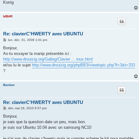
Korrig
bIBAR
Re: clavierC'HWERTY avec UBUNTU
M
lun. déc. 01, 2008 1:01 pm
e
s
Bonjour,
s
As-tu essayer la manip présentée ici :
a
g
http://www.drouizig.org/Galleg/Clavier ... inux.html
e
et/ou lu le sujet
http://www.drouizig.org/phpBB3/viewtopic.php?f=3&t=333
?
Bastian
Re: clavierC'HWERTY avec UBUNTU
M
dim. mai 16, 2010 6:57 pm
e
s
Bonjour,
s
je sais que la question date un peu, mais bon.
a
g
je suis sur Ubuntu 10.04 avec un samsung NC10
e
je n'ai pas de clavier c'hwerty mais je compte acheter le kit pour portable,