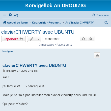
Korvigelloù An DROUIZIG
FAQ
Connexion
R
Accueil du forum
Kerzrouizig - Foromoù An Drouizig
Ar c'hlavier C'HWERTY
e
clavierC'HWERTY avec UBUNTU
c
Rechercher
Recherche 
Répondre
h
3 messages • Page
1
sur
1
e
korrig-to
r
c
h
clavierC'HWERTY avec UBUNTU
e
M
jeu. nov. 27, 2008 3:41 pm
e
r
s
salut
s
a
g
j'ai largué W.....S parcequeuX.
e
Mais je ne sais pas installer mon clavier c'hwerty sous UBUNTU!
Qui peut m'aider?