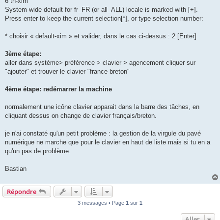
6 th-xim
System wide default for fr_FR (or all_ALL) locale is marked with [+].
Press enter to keep the current selection[*], or type selection number:
* choisir « default-xim » et valider, dans le cas ci-dessus : 2 [Enter]
3ème étape:
aller dans système> préférence > clavier > agencement cliquer sur
"ajouter" et trouver le clavier "france breton"
4ème étape: redémarrer la machine
normalement une icône clavier apparait dans la barre des tâches, en
cliquant dessus on change de clavier français/breton.
je n'ai constaté qu'un petit problème : la gestion de la virgule du pavé
numérique ne marche que pour le clavier en haut de liste mais si tu en a
qu'un pas de problème.
Bastian
Répondre
3 messages • Page
1
sur
1
Aller