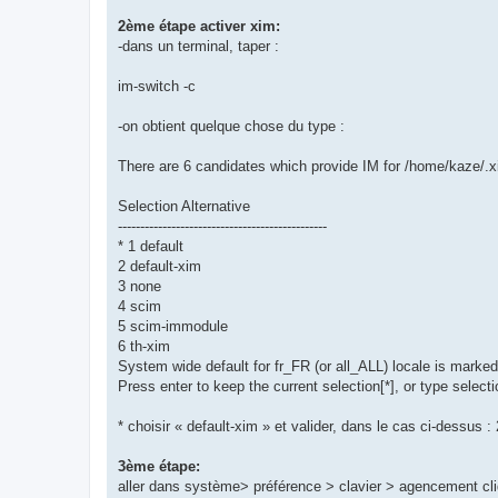
2ème étape activer xim:
-dans un terminal, taper :
im-switch -c
-on obtient quelque chose du type :
There are 6 candidates which provide IM for /home/kaze/.x
Selection Alternative
-----------------------------------------------
* 1 default
2 default-xim
3 none
4 scim
5 scim-immodule
6 th-xim
System wide default for fr_FR (or all_ALL) locale is marked 
Press enter to keep the current selection[*], or type select
* choisir « default-xim » et valider, dans le cas ci-dessus : 
3ème étape:
aller dans système> préférence > clavier > agencement cliqu