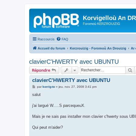
Korvigelloù An D
Foromoù KERZROUIZIG
Raccourcis
FAQ
Accueil du forum
Kerzrouizig - Foromoù An Drouizig
Ar
clavierC'HWERTY avec UBUNTU
R
Répondre
clavierC'HWERTY avec UBUNTU
M
par
korrig-to
»
jeu. nov. 27, 2008 3:41 pm
e
s
salut
s
a
g
j'ai largué W.....S parcequeuX.
e
Mais je ne sais pas installer mon clavier c'hwerty sous U
Qui peut m'aider?