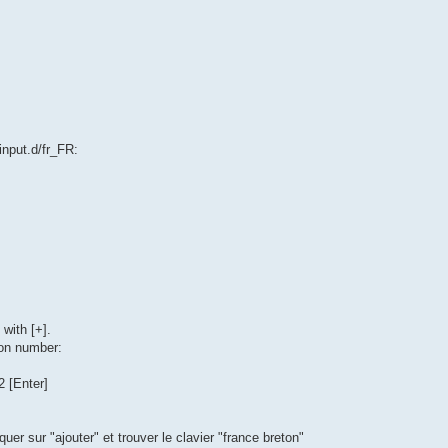
input.d/fr_FR:
with [+].
ion number:
2 [Enter]
er sur "ajouter" et trouver le clavier "france breton"