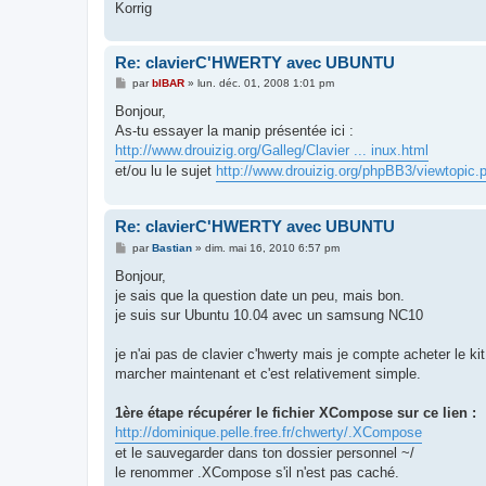
Korrig
Re: clavierC'HWERTY avec UBUNTU
M
par
bIBAR
»
lun. déc. 01, 2008 1:01 pm
e
s
Bonjour,
s
As-tu essayer la manip présentée ici :
a
g
http://www.drouizig.org/Galleg/Clavier ... inux.html
e
et/ou lu le sujet
http://www.drouizig.org/phpBB3/viewtopic
Re: clavierC'HWERTY avec UBUNTU
M
par
Bastian
»
dim. mai 16, 2010 6:57 pm
e
s
Bonjour,
s
je sais que la question date un peu, mais bon.
a
g
je suis sur Ubuntu 10.04 avec un samsung NC10
e
je n'ai pas de clavier c'hwerty mais je compte acheter le kit
marcher maintenant et c'est relativement simple.
1ère étape récupérer le fichier XCompose sur ce lien :
http://dominique.pelle.free.fr/chwerty/.XCompose
et le sauvegarder dans ton dossier personnel ~/
le renommer .XCompose s'il n'est pas caché.