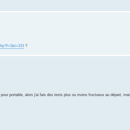
.php?f=3&t=333
?
 pour portable, alors j'ai fais des tests plus ou moins fructueux au départ, mais