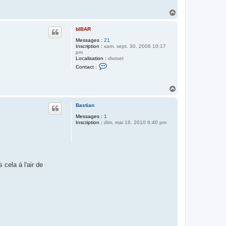
H
a
u
bIBAR
t
Messages :
21
Inscription :
sam. sept. 30, 2006 10:17
pm
Localisation :
divroet
C
Contact :
o
n
t
H
a
c
a
t
u
Bastian
e
t
r
Messages :
1
b
Inscription :
dim. mai 16, 2010 6:40 pm
I
B
A
R
 cela à l'air de