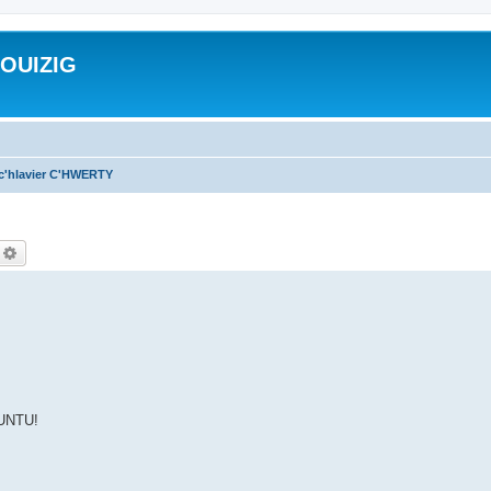
ROUIZIG
 c'hlavier C'HWERTY
echercher
Recherche avancée
BUNTU!