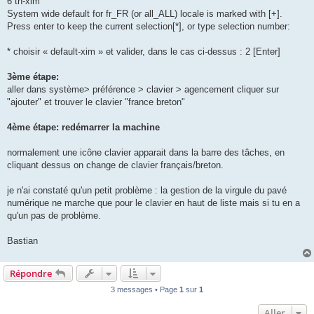
6 th-xim
System wide default for fr_FR (or all_ALL) locale is marked with [+].
Press enter to keep the current selection[*], or type selection number:
* choisir « default-xim » et valider, dans le cas ci-dessus : 2 [Enter]
3ème étape:
aller dans système> préférence > clavier > agencement cliquer sur
"ajouter" et trouver le clavier "france breton"
4ème étape: redémarrer la machine
normalement une icône clavier apparait dans la barre des tâches, en
cliquant dessus on change de clavier français/breton.
je n'ai constaté qu'un petit problème : la gestion de la virgule du pavé
numérique ne marche que pour le clavier en haut de liste mais si tu en a
qu'un pas de problème.
Bastian
Répondre
3 messages • Page
1
sur
1
Aller