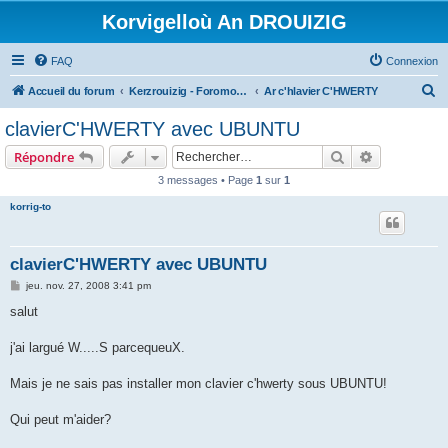
Korvigelloù An DROUIZIG
FAQ
Connexion
R
Accueil du forum
Kerzrouizig - Foromoù An Drouizig
Ar c'hlavier C'HWERTY
e
clavierC'HWERTY avec UBUNTU
c
Rechercher
Recherche 
Répondre
h
3 messages • Page
1
sur
1
e
korrig-to
r
c
h
clavierC'HWERTY avec UBUNTU
e
M
jeu. nov. 27, 2008 3:41 pm
e
r
s
salut
s
a
g
j'ai largué W.....S parcequeuX.
e
Mais je ne sais pas installer mon clavier c'hwerty sous UBUNTU!
Qui peut m'aider?