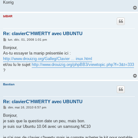
Korrig
bIBAR
Re: clavierC'HWERTY avec UBUNTU
M
lun. déc. 01, 2008 1:01 pm
e
s
Bonjour,
s
As-tu essayer la manip présentée ici :
a
g
http://www.drouizig.org/Galleg/Clavier ... inux.html
e
et/ou lu le sujet
http://www.drouizig.org/phpBB3/viewtopic.php?f=3&t=333
?
Bastian
Re: clavierC'HWERTY avec UBUNTU
M
dim. mai 16, 2010 6:57 pm
e
s
Bonjour,
s
je sais que la question date un peu, mais bon.
a
g
je suis sur Ubuntu 10.04 avec un samsung NC10
e
je n'ai pas de clavier c'hwerty mais je compte acheter le kit pour portable,