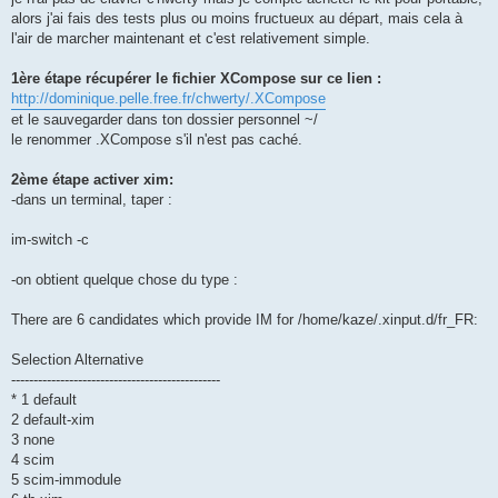
alors j'ai fais des tests plus ou moins fructueux au départ, mais cela à
l'air de marcher maintenant et c'est relativement simple.
1ère étape récupérer le fichier XCompose sur ce lien :
http://dominique.pelle.free.fr/chwerty/.XCompose
et le sauvegarder dans ton dossier personnel ~/
le renommer .XCompose s'il n'est pas caché.
2ème étape activer xim:
-dans un terminal, taper :
im-switch -c
-on obtient quelque chose du type :
There are 6 candidates which provide IM for /home/kaze/.xinput.d/fr_FR:
Selection Alternative
-----------------------------------------------
* 1 default
2 default-xim
3 none
4 scim
5 scim-immodule