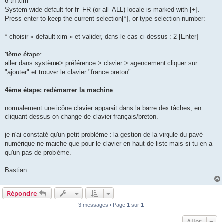
6 th-xim
System wide default for fr_FR (or all_ALL) locale is marked with [+].
Press enter to keep the current selection[*], or type selection number:
* choisir « default-xim » et valider, dans le cas ci-dessus : 2 [Enter]
3ème étape:
aller dans système> préférence > clavier > agencement cliquer sur
"ajouter" et trouver le clavier "france breton"
4ème étape: redémarrer la machine
normalement une icône clavier apparait dans la barre des tâches, en
cliquant dessus on change de clavier français/breton.
je n'ai constaté qu'un petit problème : la gestion de la virgule du pavé
numérique ne marche que pour le clavier en haut de liste mais si tu en a
qu'un pas de problème.
Bastian
Répondre
3 messages • Page
1
sur
1
Aller