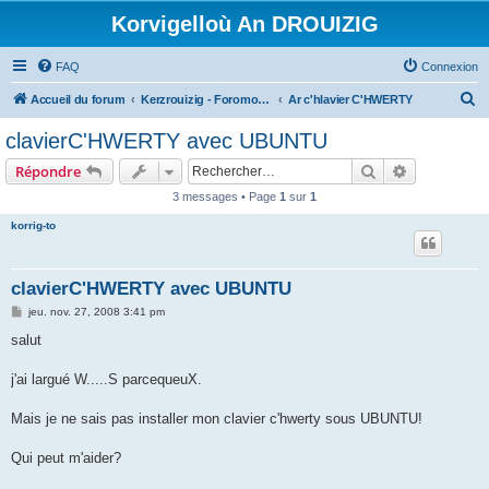
Korvigelloù An DROUIZIG
FAQ
Connexion
R
Accueil du forum
Kerzrouizig - Foromoù An Drouizig
Ar c'hlavier C'HWERTY
e
clavierC'HWERTY avec UBUNTU
c
Rechercher
Recherche 
Répondre
h
3 messages • Page
1
sur
1
e
korrig-to
r
c
h
clavierC'HWERTY avec UBUNTU
e
M
jeu. nov. 27, 2008 3:41 pm
e
r
s
salut
s
a
g
j'ai largué W.....S parcequeuX.
e
Mais je ne sais pas installer mon clavier c'hwerty sous UBUNTU!
Qui peut m'aider?