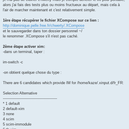
alors j'ai fais des tests plus ou moins fructueux au départ, mais cela à
l'air de marcher maintenant et c'est relativement simple.
1ère étape récupérer le fichier XCompose sur ce lien :
http://dominique.pelle.free.fr/chwerty/.XCompose
et le sauvegarder dans ton dossier personnel ~/
le renommer .XCompose s'il n'est pas caché.
2ème étape activer xim:
-dans un terminal, taper :
im-switch -c
-on obtient quelque chose du type :
There are 6 candidates which provide IM for /home/kaze/.xinput.d/fr_FR:
Selection Alternative
-----------------------------------------------
* 1 default
2 default-xim
3 none
4 scim
5 scim-immodule