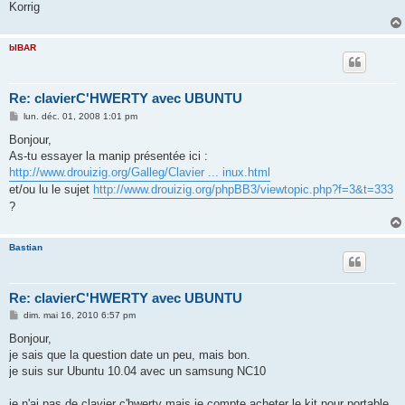
Korrig
bIBAR
Re: clavierC'HWERTY avec UBUNTU
M
lun. déc. 01, 2008 1:01 pm
e
s
Bonjour,
s
As-tu essayer la manip présentée ici :
a
g
http://www.drouizig.org/Galleg/Clavier ... inux.html
e
et/ou lu le sujet
http://www.drouizig.org/phpBB3/viewtopic.php?f=3&t=333
?
Bastian
Re: clavierC'HWERTY avec UBUNTU
M
dim. mai 16, 2010 6:57 pm
e
s
Bonjour,
s
je sais que la question date un peu, mais bon.
a
g
je suis sur Ubuntu 10.04 avec un samsung NC10
e
je n'ai pas de clavier c'hwerty mais je compte acheter le kit pour portable,