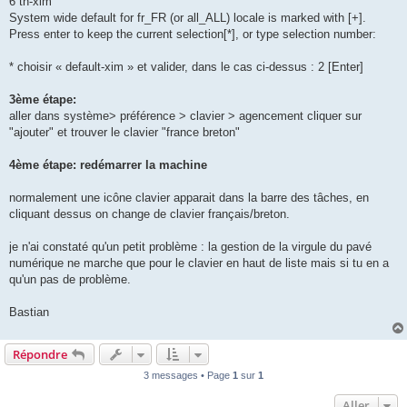
6 th-xim
System wide default for fr_FR (or all_ALL) locale is marked with [+].
Press enter to keep the current selection[*], or type selection number:
* choisir « default-xim » et valider, dans le cas ci-dessus : 2 [Enter]
3ème étape:
aller dans système> préférence > clavier > agencement cliquer sur
"ajouter" et trouver le clavier "france breton"
4ème étape: redémarrer la machine
normalement une icône clavier apparait dans la barre des tâches, en
cliquant dessus on change de clavier français/breton.
je n'ai constaté qu'un petit problème : la gestion de la virgule du pavé
numérique ne marche que pour le clavier en haut de liste mais si tu en a
qu'un pas de problème.
Bastian
Répondre
3 messages • Page
1
sur
1
Aller