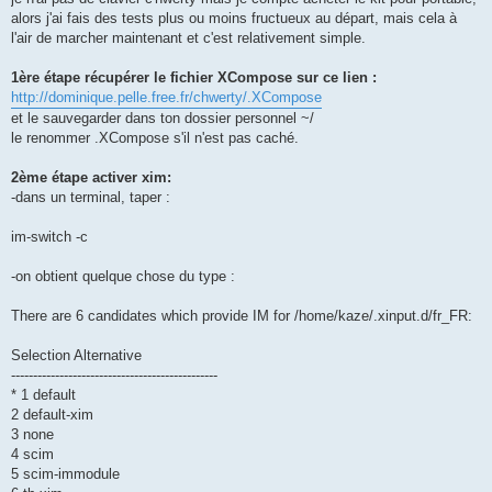
alors j'ai fais des tests plus ou moins fructueux au départ, mais cela à
l'air de marcher maintenant et c'est relativement simple.
1ère étape récupérer le fichier XCompose sur ce lien :
http://dominique.pelle.free.fr/chwerty/.XCompose
et le sauvegarder dans ton dossier personnel ~/
le renommer .XCompose s'il n'est pas caché.
2ème étape activer xim:
-dans un terminal, taper :
im-switch -c
-on obtient quelque chose du type :
There are 6 candidates which provide IM for /home/kaze/.xinput.d/fr_FR:
Selection Alternative
-----------------------------------------------
* 1 default
2 default-xim
3 none
4 scim
5 scim-immodule