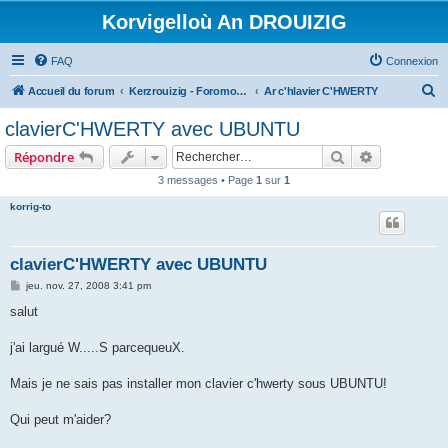
Korvigelloù An DROUIZIG
FAQ
Connexion
R
Accueil du forum
Kerzrouizig - Foromoù An Drouizig
Ar c'hlavier C'HWERTY
e
clavierC'HWERTY avec UBUNTU
c
Rechercher
Recherche 
Répondre
h
3 messages • Page
1
sur
1
e
korrig-to
r
c
h
clavierC'HWERTY avec UBUNTU
e
M
jeu. nov. 27, 2008 3:41 pm
e
r
s
salut
s
a
g
j'ai largué W.....S parcequeuX.
e
Mais je ne sais pas installer mon clavier c'hwerty sous UBUNTU!
Qui peut m'aider?