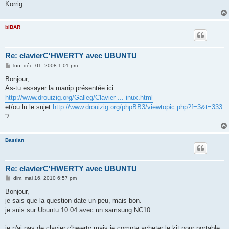
Korrig
bIBAR
Re: clavierC'HWERTY avec UBUNTU
M
lun. déc. 01, 2008 1:01 pm
e
s
Bonjour,
s
As-tu essayer la manip présentée ici :
a
g
http://www.drouizig.org/Galleg/Clavier ... inux.html
e
et/ou lu le sujet
http://www.drouizig.org/phpBB3/viewtopic.php?f=3&t=333
?
Bastian
Re: clavierC'HWERTY avec UBUNTU
M
dim. mai 16, 2010 6:57 pm
e
s
Bonjour,
s
je sais que la question date un peu, mais bon.
a
g
je suis sur Ubuntu 10.04 avec un samsung NC10
e
je n'ai pas de clavier c'hwerty mais je compte acheter le kit pour portable,