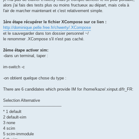
alors j'ai fais des tests plus ou moins fructueux au départ, mais cela à
l'air de marcher maintenant et c'est relativement simple.
1ère étape récupérer le fichier XCompose sur ce lien :
http://dominique.pelle.free.fr/chwerty/.XCompose
et le sauvegarder dans ton dossier personnel ~/
le renommer .XCompose s'il n'est pas caché.
2ème étape activer xim:
-dans un terminal, taper :
im-switch -c
-on obtient quelque chose du type :
There are 6 candidates which provide IM for /home/kaze/.xinput.d/fr_FR:
Selection Alternative
-----------------------------------------------
* 1 default
2 default-xim
3 none
4 scim
5 scim-immodule