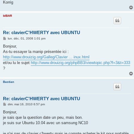
Korrig
bIBAR
Re: clavierC'HWERTY avec UBUNTU
M
lun. déc. 01, 2008 1:01 pm
e
s
Bonjour,
s
As-tu essayer la manip présentée ici :
a
g
http://www.drouizig.org/Galleg/Clavier ... inux.html
e
et/ou lu le sujet
http://www.drouizig.org/phpBB3/viewtopic.php?f=3&t=333
?
Bastian
Re: clavierC'HWERTY avec UBUNTU
M
dim. mai 16, 2010 6:57 pm
e
s
Bonjour,
s
je sais que la question date un peu, mais bon.
a
g
je suis sur Ubuntu 10.04 avec un samsung NC10
e
je n'ai pas de clavier c'hwerty mais je compte acheter le kit pour portable,