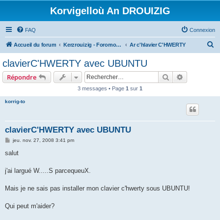
Korvigelloù An DROUIZIG
FAQ
Connexion
R
Accueil du forum
Kerzrouizig - Foromoù An Drouizig
Ar c'hlavier C'HWERTY
e
clavierC'HWERTY avec UBUNTU
c
Rechercher
Recherche 
Répondre
h
3 messages • Page
1
sur
1
e
korrig-to
r
c
h
clavierC'HWERTY avec UBUNTU
e
M
jeu. nov. 27, 2008 3:41 pm
e
r
s
salut
s
a
g
j'ai largué W.....S parcequeuX.
e
Mais je ne sais pas installer mon clavier c'hwerty sous UBUNTU!
Qui peut m'aider?