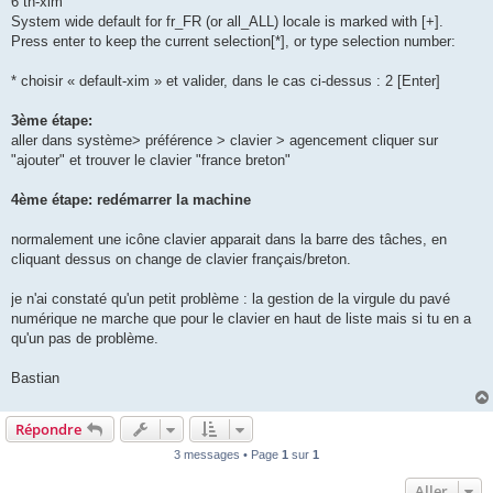
6 th-xim
System wide default for fr_FR (or all_ALL) locale is marked with [+].
Press enter to keep the current selection[*], or type selection number:
* choisir « default-xim » et valider, dans le cas ci-dessus : 2 [Enter]
3ème étape:
aller dans système> préférence > clavier > agencement cliquer sur
"ajouter" et trouver le clavier "france breton"
4ème étape: redémarrer la machine
normalement une icône clavier apparait dans la barre des tâches, en
cliquant dessus on change de clavier français/breton.
je n'ai constaté qu'un petit problème : la gestion de la virgule du pavé
numérique ne marche que pour le clavier en haut de liste mais si tu en a
qu'un pas de problème.
Bastian
Répondre
3 messages • Page
1
sur
1
Aller