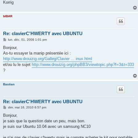
Korrig
bIBAR
Re: clavierC'HWERTY avec UBUNTU
M
lun. déc. 01, 2008 1:01 pm
e
s
Bonjour,
s
As-tu essayer la manip présentée ici :
a
g
http://www.drouizig.org/Galleg/Clavier ... inux.html
e
et/ou lu le sujet
http://www.drouizig.org/phpBB3/viewtopic.php?f=3&t=333
?
Bastian
Re: clavierC'HWERTY avec UBUNTU
M
dim. mai 16, 2010 6:57 pm
e
s
Bonjour,
s
je sais que la question date un peu, mais bon.
a
g
je suis sur Ubuntu 10.04 avec un samsung NC10
e
je n'ai pas de clavier c'hwerty mais je compte acheter le kit pour portable,