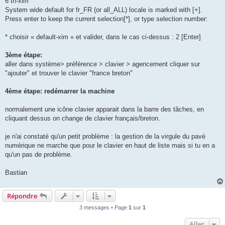
6 th-xim
System wide default for fr_FR (or all_ALL) locale is marked with [+].
Press enter to keep the current selection[*], or type selection number:
* choisir « default-xim » et valider, dans le cas ci-dessus : 2 [Enter]
3ème étape:
aller dans système> préférence > clavier > agencement cliquer sur
"ajouter" et trouver le clavier "france breton"
4ème étape: redémarrer la machine
normalement une icône clavier apparait dans la barre des tâches, en
cliquant dessus on change de clavier français/breton.
je n'ai constaté qu'un petit problème : la gestion de la virgule du pavé
numérique ne marche que pour le clavier en haut de liste mais si tu en a
qu'un pas de problème.
Bastian
Répondre
3 messages • Page
1
sur
1
Aller