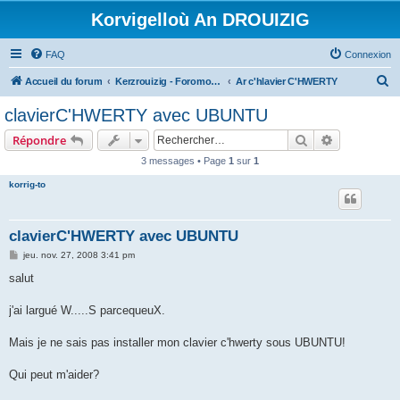
Korvigelloù An DROUIZIG
FAQ
Connexion
R
Accueil du forum
Kerzrouizig - Foromoù An Drouizig
Ar c'hlavier C'HWERTY
e
clavierC'HWERTY avec UBUNTU
c
Rechercher
Recherche 
Répondre
h
3 messages • Page
1
sur
1
e
korrig-to
r
c
h
clavierC'HWERTY avec UBUNTU
e
M
jeu. nov. 27, 2008 3:41 pm
e
r
s
salut
s
a
g
j'ai largué W.....S parcequeuX.
e
Mais je ne sais pas installer mon clavier c'hwerty sous UBUNTU!
Qui peut m'aider?