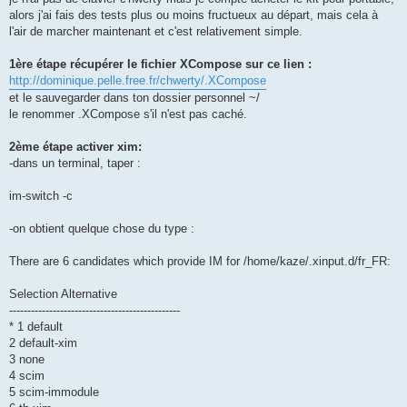
alors j'ai fais des tests plus ou moins fructueux au départ, mais cela à
l'air de marcher maintenant et c'est relativement simple.
1ère étape récupérer le fichier XCompose sur ce lien :
http://dominique.pelle.free.fr/chwerty/.XCompose
et le sauvegarder dans ton dossier personnel ~/
le renommer .XCompose s'il n'est pas caché.
2ème étape activer xim:
-dans un terminal, taper :
im-switch -c
-on obtient quelque chose du type :
There are 6 candidates which provide IM for /home/kaze/.xinput.d/fr_FR:
Selection Alternative
-----------------------------------------------
* 1 default
2 default-xim
3 none
4 scim
5 scim-immodule