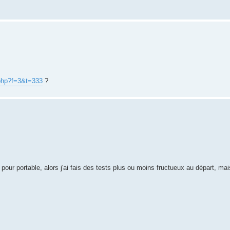
.php?f=3&t=333
?
 pour portable, alors j'ai fais des tests plus ou moins fructueux au départ, mais