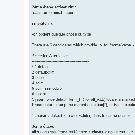
2ème étape activer xim:
-dans un terminal, taper :
im-switch -c
-on obtient quelque chose du type :
There are 6 candidates which provide IM for /home/kaze/.x
Selection Alternative
-----------------------------------------------
* 1 default
2 default-xim
3 none
4 scim
5 scim-immodule
6 th-xim
System wide default for fr_FR (or all_ALL) locale is marked 
Press enter to keep the current selection[*], or type select
* choisir « default-xim » et valider, dans le cas ci-dessus : 
3ème étape:
aller dans système> préférence > clavier > agencement cliqu