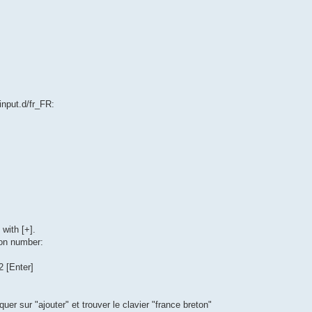
input.d/fr_FR:
with [+].
ion number:
2 [Enter]
er sur "ajouter" et trouver le clavier "france breton"