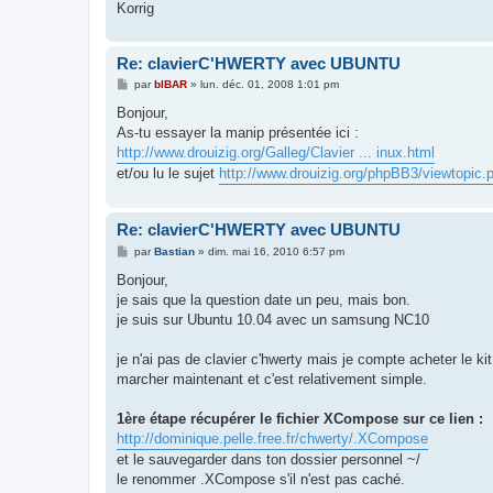
Korrig
Re: clavierC'HWERTY avec UBUNTU
M
par
bIBAR
»
lun. déc. 01, 2008 1:01 pm
e
s
Bonjour,
s
As-tu essayer la manip présentée ici :
a
g
http://www.drouizig.org/Galleg/Clavier ... inux.html
e
et/ou lu le sujet
http://www.drouizig.org/phpBB3/viewtopic
Re: clavierC'HWERTY avec UBUNTU
M
par
Bastian
»
dim. mai 16, 2010 6:57 pm
e
s
Bonjour,
s
je sais que la question date un peu, mais bon.
a
g
je suis sur Ubuntu 10.04 avec un samsung NC10
e
je n'ai pas de clavier c'hwerty mais je compte acheter le kit
marcher maintenant et c'est relativement simple.
1ère étape récupérer le fichier XCompose sur ce lien :
http://dominique.pelle.free.fr/chwerty/.XCompose
et le sauvegarder dans ton dossier personnel ~/
le renommer .XCompose s'il n'est pas caché.