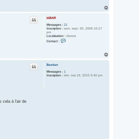
H
a
u
bIBAR
t
Messages :
21
Inscription :
sam. sept. 30, 2006 10:17
pm
Localisation :
divroet
C
Contact :
o
n
t
H
a
c
a
t
u
Bastian
e
t
r
Messages :
1
b
Inscription :
dim. mai 16, 2010 6:40 pm
I
B
A
R
 cela à l'air de