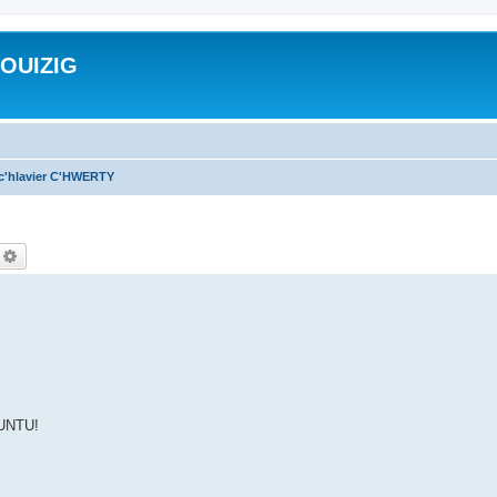
ROUIZIG
 c'hlavier C'HWERTY
echercher
Recherche avancée
BUNTU!