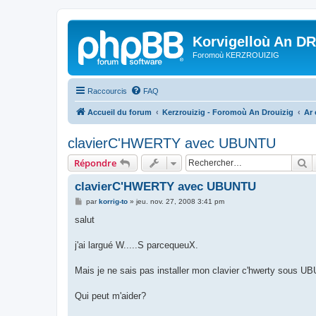
Korvigelloù An D
Foromoù KERZROUIZIG
Raccourcis
FAQ
Accueil du forum
Kerzrouizig - Foromoù An Drouizig
Ar
clavierC'HWERTY avec UBUNTU
R
Répondre
clavierC'HWERTY avec UBUNTU
M
par
korrig-to
»
jeu. nov. 27, 2008 3:41 pm
e
s
salut
s
a
g
j'ai largué W.....S parcequeuX.
e
Mais je ne sais pas installer mon clavier c'hwerty sous U
Qui peut m'aider?