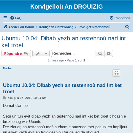
Korvigelloù An DROUIZIG
FAQ
Connexion
R
Accueil du forum
Troidigezh e brezhoneg
Troidigezh meziantoù all (frank a wirioù evit an darn vrasañ anezho)
e
Ubuntu 10.04: Dibab yezh an testennoù nad int
c
ket troet
h
Rechercher
Recherche 
Répondre
e
1 message • Page
1
sur
1
r
Michel
c
h
e
Ubuntu 10.04: Dibab yezh an testennoù nad int ket
troet
r
M
dim. juin 06, 2010 10:34 am
e
s
Demat d'an holl,
s
a
g
Setu un tun evit dibab yezh an testennoù nad int ket bet troet c'hoazh e
e
brezhoneg war Ubuntu.
Dre ziouer, an testennoù-mañ a chom e saozneg met posubl eo implijout
un eilvet yezh evit an troidigezhioù (ar galleg da skouer).