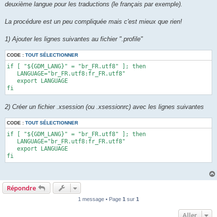
deuxième langue pour les traductions (le français par exemple).
La procédure est un peu compliquée mais c'est mieux que rien!
1) Ajouter les lignes suivantes au fichier ".profile"
CODE :
TOUT SÉLECTIONNER
if [ "${GDM_LANG}" = "br_FR.utf8" ]; then 

   LANGUAGE="br_FR.utf8:fr_FR.utf8" 

   export LANGUAGE 

fi
2) Créer un fichier .xsession (ou .xsessionrc) avec les lignes suivantes
CODE :
TOUT SÉLECTIONNER
if [ "${GDM_LANG}" = "br_FR.utf8" ]; then 

   LANGUAGE="br_FR.utf8:fr_FR.utf8" 

   export LANGUAGE 

fi
Répondre
1 message • Page
1
sur
1
Aller