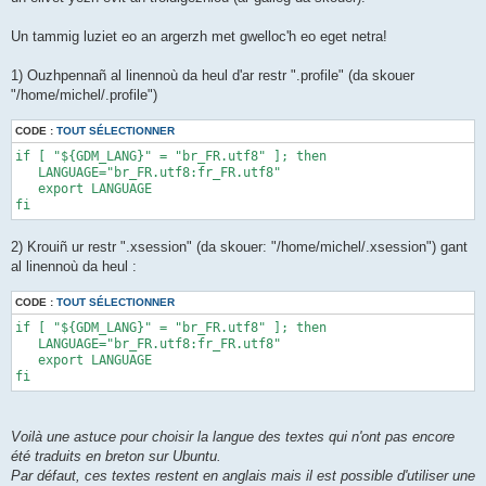
Un tammig luziet eo an argerzh met gwelloc'h eo eget netra!
1) Ouzhpennañ al linennoù da heul d'ar restr ".profile" (da skouer
"/home/michel/.profile")
CODE :
TOUT SÉLECTIONNER
if [ "${GDM_LANG}" = "br_FR.utf8" ]; then 

   LANGUAGE="br_FR.utf8:fr_FR.utf8" 

   export LANGUAGE 

fi
2) Krouiñ ur restr ".xsession" (da skouer: "/home/michel/.xsession") gant
al linennoù da heul :
CODE :
TOUT SÉLECTIONNER
if [ "${GDM_LANG}" = "br_FR.utf8" ]; then 

   LANGUAGE="br_FR.utf8:fr_FR.utf8" 

   export LANGUAGE 

fi
Voilà une astuce pour choisir la langue des textes qui n'ont pas encore
été traduits en breton sur Ubuntu.
Par défaut, ces textes restent en anglais mais il est possible d'utiliser une