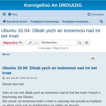
Korvigelloù An DROUIZIG
FAQ
Connexion
R
Accueil du forum
Troidigezh e brezhoneg
Troidigezh meziantoù all (frank a wirioù evit an darn vrasañ anezho)
e
Ubuntu 10.04: Dibab yezh an testennoù nad int
c
ket troet
h
Rechercher
Recherche 
Répondre
e
1 message • Page
1
sur
1
r
Michel
c
h
e
Ubuntu 10.04: Dibab yezh an testennoù nad int ket
troet
r
M
dim. juin 06, 2010 10:34 am
e
s
Demat d'an holl,
s
a
g
Setu un tun evit dibab yezh an testennoù nad int ket bet troet c'hoazh e
e
brezhoneg war Ubuntu.
Dre ziouer, an testennoù-mañ a chom e saozneg met posubl eo implijout
un eilvet yezh evit an troidigezhioù (ar galleg da skouer).