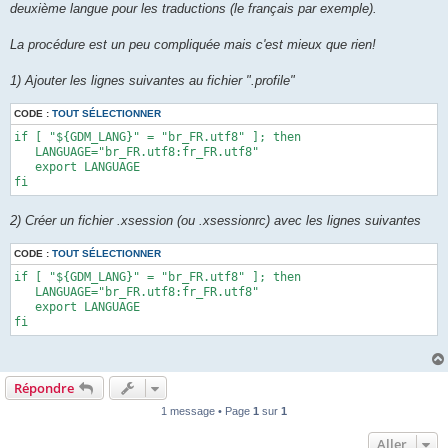
deuxième langue pour les traductions (le français par exemple).
La procédure est un peu compliquée mais c'est mieux que rien!
1) Ajouter les lignes suivantes au fichier ".profile"
CODE :
TOUT SÉLECTIONNER
if [ "${GDM_LANG}" = "br_FR.utf8" ]; then 

   LANGUAGE="br_FR.utf8:fr_FR.utf8" 

   export LANGUAGE 

fi
2) Créer un fichier .xsession (ou .xsessionrc) avec les lignes suivantes
CODE :
TOUT SÉLECTIONNER
if [ "${GDM_LANG}" = "br_FR.utf8" ]; then 

   LANGUAGE="br_FR.utf8:fr_FR.utf8" 

   export LANGUAGE 

fi
Répondre
1 message • Page
1
sur
1
Aller