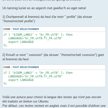
Un tammig luziet eo an argerzh met gwelloc'h eo eget netra!
1) Ouzhpennañ al linennoù da heul d'ar restr ".profile" (da skouer
"/home/michel/.profile")
CODE :
TOUT SÉLECTIONNER
if [ "${GDM_LANG}" = "br_FR.utf8" ]; then 

   LANGUAGE="br_FR.utf8:fr_FR.utf8" 

   export LANGUAGE 

fi
2) Krouiñ ur restr ".xsession" (da skouer: "/home/michel/.xsession") gant
al linennoù da heul :
CODE :
TOUT SÉLECTIONNER
if [ "${GDM_LANG}" = "br_FR.utf8" ]; then 

   LANGUAGE="br_FR.utf8:fr_FR.utf8" 

   export LANGUAGE 

fi
Voilà une astuce pour choisir la langue des textes qui n'ont pas encore
été traduits en breton sur Ubuntu.
Par défaut, ces textes restent en anglais mais il est possible d'utiliser une