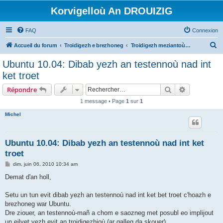
Korvigelloù An DROUIZIG
FAQ
Connexion
R
Accueil du forum
Troidigezh e brezhoneg
Troidigezh meziantoù all (frank a wirioù evit an darn vrasañ anezho)
e
Ubuntu 10.04: Dibab yezh an testennoù nad int
c
ket troet
h
Rechercher
Recherche 
Répondre
e
1 message • Page
1
sur
1
r
Michel
c
h
e
Ubuntu 10.04: Dibab yezh an testennoù nad int ket
troet
r
M
dim. juin 06, 2010 10:34 am
e
s
Demat d'an holl,
s
a
g
Setu un tun evit dibab yezh an testennoù nad int ket bet troet c'hoazh e
e
brezhoneg war Ubuntu.
Dre ziouer, an testennoù-mañ a chom e saozneg met posubl eo implijout
un eilvet yezh evit an troidigezhioù (ar galleg da skouer).