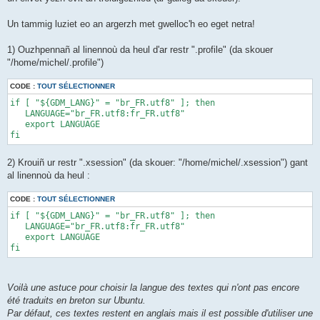
Un tammig luziet eo an argerzh met gwelloc'h eo eget netra!
1) Ouzhpennañ al linennoù da heul d'ar restr ".profile" (da skouer
"/home/michel/.profile")
CODE :
TOUT SÉLECTIONNER
if [ "${GDM_LANG}" = "br_FR.utf8" ]; then 

   LANGUAGE="br_FR.utf8:fr_FR.utf8" 

   export LANGUAGE 

fi
2) Krouiñ ur restr ".xsession" (da skouer: "/home/michel/.xsession") gant
al linennoù da heul :
CODE :
TOUT SÉLECTIONNER
if [ "${GDM_LANG}" = "br_FR.utf8" ]; then 

   LANGUAGE="br_FR.utf8:fr_FR.utf8" 

   export LANGUAGE 

fi
Voilà une astuce pour choisir la langue des textes qui n'ont pas encore
été traduits en breton sur Ubuntu.
Par défaut, ces textes restent en anglais mais il est possible d'utiliser une