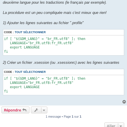
deuxième langue pour les traductions (le français par exemple).
La procédure est un peu compliquée mais c'est mieux que rien!
1) Ajouter les lignes suivantes au fichier ".profile"
CODE :
TOUT SÉLECTIONNER
if [ "${GDM_LANG}" = "br_FR.utf8" ]; then 

   LANGUAGE="br_FR.utf8:fr_FR.utf8" 

   export LANGUAGE 

fi
2) Créer un fichier .xsession (ou .xsessionrc) avec les lignes suivantes
CODE :
TOUT SÉLECTIONNER
if [ "${GDM_LANG}" = "br_FR.utf8" ]; then 

   LANGUAGE="br_FR.utf8:fr_FR.utf8" 

   export LANGUAGE 

fi
Répondre
1 message • Page
1
sur
1
Aller