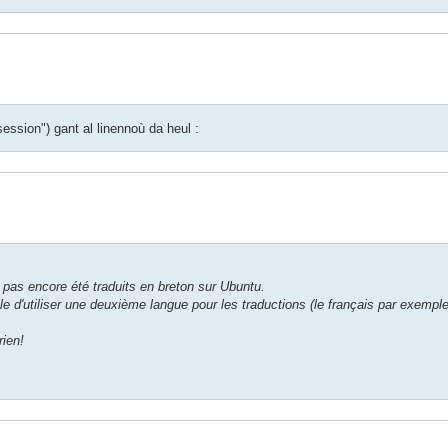
ession") gant al linennoù da heul :
t pas encore été traduits en breton sur Ubuntu.
le d'utiliser une deuxième langue pour les traductions (le français par exemple
ien!