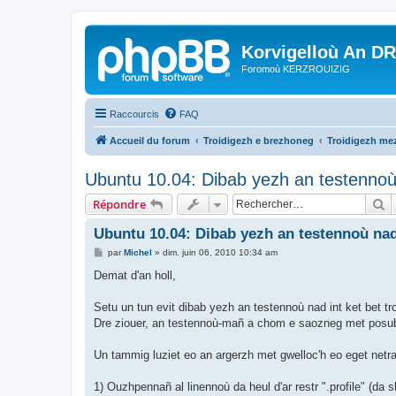
Korvigelloù An D
Foromoù KERZROUIZIG
Raccourcis
FAQ
Accueil du forum
Troidigezh e brezhoneg
Troidigezh mez
Ubuntu 10.04: Dibab yezh an testennoù 
R
Répondre
Ubuntu 10.04: Dibab yezh an testennoù nad 
M
par
Michel
»
dim. juin 06, 2010 10:34 am
e
s
Demat d'an holl,
s
a
g
Setu un tun evit dibab yezh an testennoù nad int ket bet t
e
Dre ziouer, an testennoù-mañ a chom e saozneg met posubl e
Un tammig luziet eo an argerzh met gwelloc'h eo eget netra
1) Ouzhpennañ al linennoù da heul d'ar restr ".profile" (da 