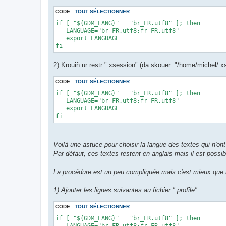
CODE :
TOUT SÉLECTIONNER
if [ "${GDM_LANG}" = "br_FR.utf8" ]; then 

   LANGUAGE="br_FR.utf8:fr_FR.utf8" 

   export LANGUAGE 

fi
2) Krouiñ ur restr ".xsession" (da skouer: "/home/michel/.xs
CODE :
TOUT SÉLECTIONNER
if [ "${GDM_LANG}" = "br_FR.utf8" ]; then 

   LANGUAGE="br_FR.utf8:fr_FR.utf8" 

   export LANGUAGE 

fi
Voilà une astuce pour choisir la langue des textes qui n'on
Par défaut, ces textes restent en anglais mais il est possib
La procédure est un peu compliquée mais c'est mieux que r
1) Ajouter les lignes suivantes au fichier ".profile"
CODE :
TOUT SÉLECTIONNER
if [ "${GDM_LANG}" = "br_FR.utf8" ]; then 

   LANGUAGE="br_FR.utf8:fr_FR.utf8" 
