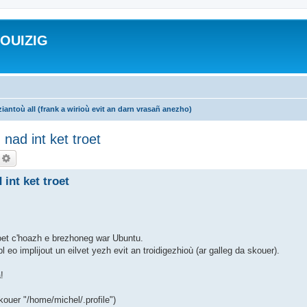
ROUIZIG
iantoù all (frank a wirioù evit an darn vrasañ anezho)
nad int ket troet
echercher
Recherche avancée
int ket troet
roet c'hoazh e brezhoneg war Ubuntu.
o implijout un eilvet yezh evit an troidigezhioù (ar galleg da skouer).
!
skouer "/home/michel/.profile")