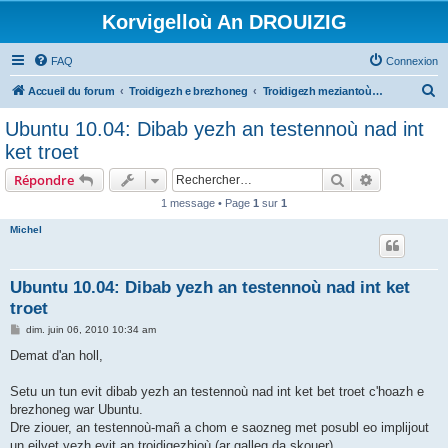
Korvigelloù An DROUIZIG
FAQ
Connexion
R
Accueil du forum
Troidigezh e brezhoneg
Troidigezh meziantoù all (frank a wirioù evit an darn vrasañ anezho)
e
Ubuntu 10.04: Dibab yezh an testennoù nad int
c
ket troet
h
Rechercher
Recherche 
Répondre
e
1 message • Page
1
sur
1
r
Michel
c
h
e
Ubuntu 10.04: Dibab yezh an testennoù nad int ket
troet
r
M
dim. juin 06, 2010 10:34 am
e
s
Demat d'an holl,
s
a
g
Setu un tun evit dibab yezh an testennoù nad int ket bet troet c'hoazh e
e
brezhoneg war Ubuntu.
Dre ziouer, an testennoù-mañ a chom e saozneg met posubl eo implijout
un eilvet yezh evit an troidigezhioù (ar galleg da skouer).