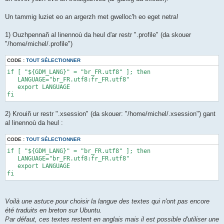
Un tammig luziet eo an argerzh met gwelloc'h eo eget netra!
1) Ouzhpennañ al linennoù da heul d'ar restr ".profile" (da skouer
"/home/michel/.profile")
CODE :
TOUT SÉLECTIONNER
if [ "${GDM_LANG}" = "br_FR.utf8" ]; then 

   LANGUAGE="br_FR.utf8:fr_FR.utf8" 

   export LANGUAGE 

fi
2) Krouiñ ur restr ".xsession" (da skouer: "/home/michel/.xsession") gant
al linennoù da heul :
CODE :
TOUT SÉLECTIONNER
if [ "${GDM_LANG}" = "br_FR.utf8" ]; then 

   LANGUAGE="br_FR.utf8:fr_FR.utf8" 

   export LANGUAGE 

fi
Voilà une astuce pour choisir la langue des textes qui n'ont pas encore
été traduits en breton sur Ubuntu.
Par défaut, ces textes restent en anglais mais il est possible d'utiliser une