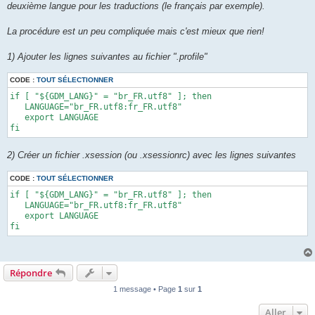
deuxième langue pour les traductions (le français par exemple).
La procédure est un peu compliquée mais c'est mieux que rien!
1) Ajouter les lignes suivantes au fichier ".profile"
CODE :
TOUT SÉLECTIONNER
if [ "${GDM_LANG}" = "br_FR.utf8" ]; then 

   LANGUAGE="br_FR.utf8:fr_FR.utf8" 

   export LANGUAGE 

fi
2) Créer un fichier .xsession (ou .xsessionrc) avec les lignes suivantes
CODE :
TOUT SÉLECTIONNER
if [ "${GDM_LANG}" = "br_FR.utf8" ]; then 

   LANGUAGE="br_FR.utf8:fr_FR.utf8" 

   export LANGUAGE 

fi
Répondre
1 message • Page
1
sur
1
Aller