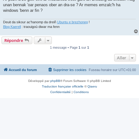
unan bennak 'oar penaos ober an dra-se ? Ar memes emzalc'h ha
windows 'benn ar fin ?
Deuit da sikour ac'hanomp da dreiñ
Ubuntu e brezhoneg
!
Blog Kaerell
: traouigoù diwar ma fenn
Répondre
1 message • Page
1
sur
1
Aller
Accueil du forum
Supprimer les cookies
Fuseau horaire sur
UTC+01:00
Développé par
phpBB
® Forum Software © phpBB Limited
Traduction française officielle
©
Qiaeru
Confidentialité
|
Conditions