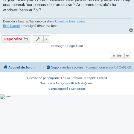
unan bennak 'oar penaos ober an dra-se ? Ar memes emzalc'h ha
windows 'benn ar fin ?
Deuit da sikour ac'hanomp da dreiñ
Ubuntu e brezhoneg
!
Blog Kaerell
: traouigoù diwar ma fenn
Répondre
1 message • Page
1
sur
1
Aller
Accueil du forum
Supprimer les cookies
Fuseau horaire sur
UTC+01:00
Développé par
phpBB
® Forum Software © phpBB Limited
Traduction française officielle
©
Qiaeru
Confidentialité
|
Conditions