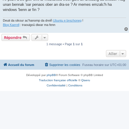
unan bennak 'oar penaos ober an dra-se ? Ar memes emzalc'h ha
windows 'benn ar fin ?
Deuit da sikour ac'hanomp da dreiñ
Ubuntu e brezhoneg
!
Blog Kaerell
: traouigoù diwar ma fenn
Répondre
1 message • Page
1
sur
1
Aller
Accueil du forum
Supprimer les cookies
Fuseau horaire sur
UTC+01:00
Développé par
phpBB
® Forum Software © phpBB Limited
Traduction française officielle
©
Qiaeru
Confidentialité
|
Conditions