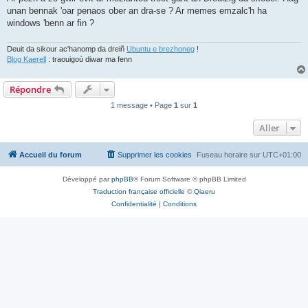
unan bennak 'oar penaos ober an dra-se ? Ar memes emzalc'h ha
windows 'benn ar fin ?
Deuit da sikour ac'hanomp da dreiñ
Ubuntu e brezhoneg
!
Blog Kaerell
: traouigoù diwar ma fenn
Répondre
1 message • Page
1
sur
1
Aller
Accueil du forum
Supprimer les cookies
Fuseau horaire sur
UTC+01:00
Développé par
phpBB
® Forum Software © phpBB Limited
Traduction française officielle
©
Qiaeru
Confidentialité
|
Conditions