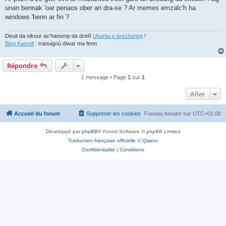
unan bennak 'oar penaos ober an dra-se ? Ar memes emzalc'h ha
windows 'benn ar fin ?
Deuit da sikour ac'hanomp da dreiñ
Ubuntu e brezhoneg
!
Blog Kaerell
: traouigoù diwar ma fenn
Répondre
1 message • Page
1
sur
1
Aller
Accueil du forum
Supprimer les cookies
Fuseau horaire sur
UTC+01:00
Développé par
phpBB
® Forum Software © phpBB Limited
Traduction française officielle
©
Qiaeru
Confidentialité
|
Conditions