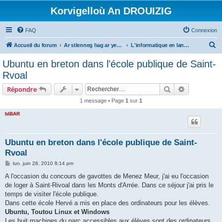
Korvigelloù An DROUIZIG
FAQ
Connexion
R
Accueil du forum
Ar stlenneg hag ar yezhoù bihan er bed a-bezh
L'informatique en langues régionales et minoritaires
e
Ubuntu en breton dans l'école publique de Saint-
c
Rvoal
h
Rechercher
Recherche 
Répondre
e
1 message • Page
1
sur
1
r
bIBAR
c
h
e
Ubuntu en breton dans l'école publique de Saint-
Rvoal
r
M
lun. juin 28, 2010 8:14 pm
e
s
A l'occasion du concours de gavottes de Menez Meur, j'ai eu l'occasion
s
de loger à Saint-Rivoal dans les Monts d'Arrée. Dans ce séjour j'ai pris le
a
g
temps de visiter l'école publique.
e
Dans cette école Hervé a mis en place des ordinateurs pour les élèves.
Ubuntu, Toutou Linux et Windows
Les huit machines du parc accessibles aux élèves sont des ordinateurs