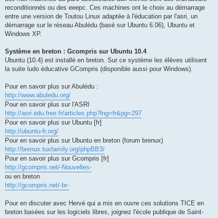
reconditionnés ou des eeepc. Ces machines ont le choix au démarrage
entre une version de Toutou Linux adaptée à l'éducation par l'asri, un
démarrage sur le réseau Abulédu (basé sur Ubuntu 6.06), Ubuntu et
Windows XP.
Système en breton : Gcompris sur Ubuntu 10.4
Ubuntu (10.4) est installé en breton. Sur ce système les élèves utilisent
la suite ludo éducative GCompris (disponible aussi pour Windows).
Pour en savoir plus sur Abulédu :
http://www.abuledu.org/
Pour en savoir plus sur l'ASRI
http://asri.edu.free.fr/articles.php?lng=fr&pg=297
Pour en savoir plus sur Ubuntu [fr]
http://ubuntu-fr.org/
Pour en savoir plus sur Ubuntu en breton (forum brenux)
http://brenux.tuxfamily.org/phpBB3/
Pour en savoir plus sur Gcompris [fr]
http://gcompris.net/-Nouvelles-
ou en breton
http://gcompris.net/-br-
Pour en discuter avec Hervé qui a mis en ouvre ces solutions TICE en
breton basées sur les logiciels libres, joignez l'école publique de Saint-