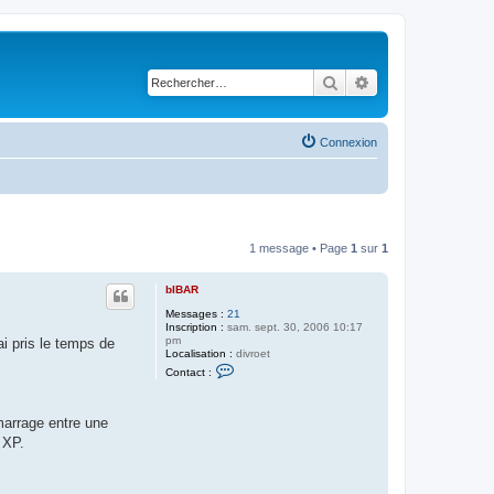
Rechercher
Recherche avancé
Connexion
1 message • Page
1
sur
1
bIBAR
Messages :
21
Inscription :
sam. sept. 30, 2006 10:17
pm
ai pris le temps de
Localisation :
divroet
C
Contact :
o
n
t
a
marrage entre une
c
 XP.
t
e
r
b