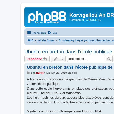
Korvigelloù An D
Foromoù KERZROUIZIG
Raccourcis
FAQ
Accueil du forum
Ar stlenneg hag ar yezhoù bihan er bed 
Ubuntu en breton dans l'école publique
R
Répondre
Ubuntu en breton dans l'école publique de
M
par
bIBAR
»
lun. juin 28, 2010 8:14 pm
e
s
A l'occasion du concours de gavottes de Menez Meur, j'ai eu
s
visiter l'école publique.
a
g
Dans cette école Hervé a mis en place des ordinateurs pou
e
Ubuntu, Toutou Linux et Windows
Les huit machines du parc accessibles aux élèves sont de
version de Toutou Linux adaptée à l'éducation par l'asri, 
Système en breton : Gcompris sur Ubuntu 10.4