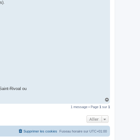
I
s).
B
A
R
Saint-Rivoal ou
H
a
1 message • Page
1
sur
1
u
t
Aller
Supprimer les cookies
Fuseau horaire sur
UTC+01:00