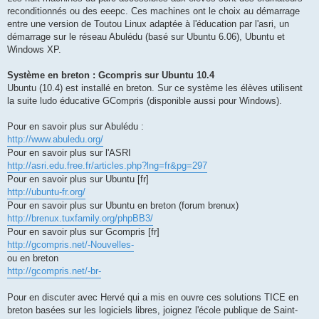
reconditionnés ou des eeepc. Ces machines ont le choix au démarrage
entre une version de Toutou Linux adaptée à l'éducation par l'asri, un
démarrage sur le réseau Abulédu (basé sur Ubuntu 6.06), Ubuntu et
Windows XP.
Système en breton : Gcompris sur Ubuntu 10.4
Ubuntu (10.4) est installé en breton. Sur ce système les élèves utilisent
la suite ludo éducative GCompris (disponible aussi pour Windows).
Pour en savoir plus sur Abulédu :
http://www.abuledu.org/
Pour en savoir plus sur l'ASRI
http://asri.edu.free.fr/articles.php?lng=fr&pg=297
Pour en savoir plus sur Ubuntu [fr]
http://ubuntu-fr.org/
Pour en savoir plus sur Ubuntu en breton (forum brenux)
http://brenux.tuxfamily.org/phpBB3/
Pour en savoir plus sur Gcompris [fr]
http://gcompris.net/-Nouvelles-
ou en breton
http://gcompris.net/-br-
Pour en discuter avec Hervé qui a mis en ouvre ces solutions TICE en
breton basées sur les logiciels libres, joignez l'école publique de Saint-