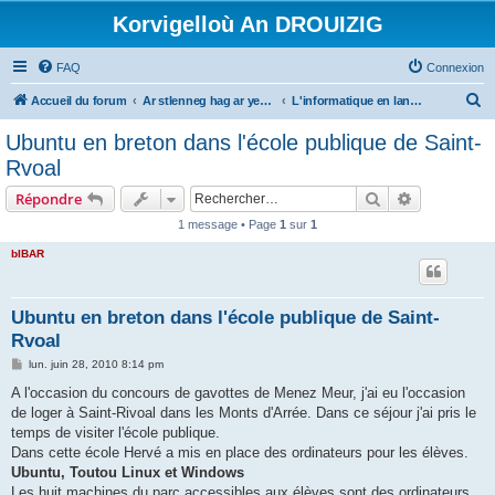
Korvigelloù An DROUIZIG
FAQ
Connexion
R
Accueil du forum
Ar stlenneg hag ar yezhoù bihan er bed a-bezh
L'informatique en langues régionales et minoritaires
e
Ubuntu en breton dans l'école publique de Saint-
c
Rvoal
h
Rechercher
Recherche 
Répondre
e
1 message • Page
1
sur
1
r
bIBAR
c
h
e
Ubuntu en breton dans l'école publique de Saint-
Rvoal
r
M
lun. juin 28, 2010 8:14 pm
e
s
A l'occasion du concours de gavottes de Menez Meur, j'ai eu l'occasion
s
de loger à Saint-Rivoal dans les Monts d'Arrée. Dans ce séjour j'ai pris le
a
g
temps de visiter l'école publique.
e
Dans cette école Hervé a mis en place des ordinateurs pour les élèves.
Ubuntu, Toutou Linux et Windows
Les huit machines du parc accessibles aux élèves sont des ordinateurs