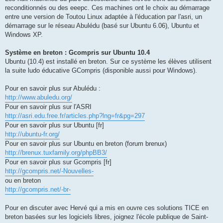
reconditionnés ou des eeepc. Ces machines ont le choix au démarrage
entre une version de Toutou Linux adaptée à l'éducation par l'asri, un
démarrage sur le réseau Abulédu (basé sur Ubuntu 6.06), Ubuntu et
Windows XP.
Système en breton : Gcompris sur Ubuntu 10.4
Ubuntu (10.4) est installé en breton. Sur ce système les élèves utilisent
la suite ludo éducative GCompris (disponible aussi pour Windows).
Pour en savoir plus sur Abulédu :
http://www.abuledu.org/
Pour en savoir plus sur l'ASRI
http://asri.edu.free.fr/articles.php?lng=fr&pg=297
Pour en savoir plus sur Ubuntu [fr]
http://ubuntu-fr.org/
Pour en savoir plus sur Ubuntu en breton (forum brenux)
http://brenux.tuxfamily.org/phpBB3/
Pour en savoir plus sur Gcompris [fr]
http://gcompris.net/-Nouvelles-
ou en breton
http://gcompris.net/-br-
Pour en discuter avec Hervé qui a mis en ouvre ces solutions TICE en
breton basées sur les logiciels libres, joignez l'école publique de Saint-