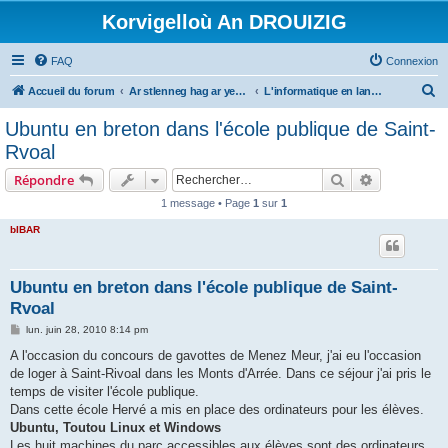
Korvigelloù An DROUIZIG
FAQ
Connexion
R
Accueil du forum
Ar stlenneg hag ar yezhoù bihan er bed a-bezh
L'informatique en langues régionales et minoritaires
e
Ubuntu en breton dans l'école publique de Saint-
c
Rvoal
h
Rechercher
Recherche 
Répondre
e
1 message • Page
1
sur
1
r
bIBAR
c
h
e
Ubuntu en breton dans l'école publique de Saint-
Rvoal
r
M
lun. juin 28, 2010 8:14 pm
e
s
A l'occasion du concours de gavottes de Menez Meur, j'ai eu l'occasion
s
de loger à Saint-Rivoal dans les Monts d'Arrée. Dans ce séjour j'ai pris le
a
g
temps de visiter l'école publique.
e
Dans cette école Hervé a mis en place des ordinateurs pour les élèves.
Ubuntu, Toutou Linux et Windows
Les huit machines du parc accessibles aux élèves sont des ordinateurs